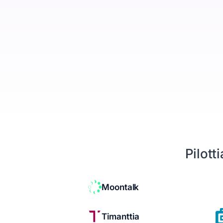
Yritykset, ihmiset ja kaupat yhdessä
Booking Agent
Chat-keskustelusta myyjän kalenteriin
Analytiikka
Mitä asiakashankinta maksaa
Tietosuoja
EU ja yksityisyys keskiössä
Seuraava siirto
Kertoo mitä tehdä seuraavaksi
Pilott
Resurssit
Hinnoittelu
Moontalk
Legal
Timanttia