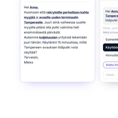
Hei
Anna
,
Hei
Ann
Huomasin että
rekrytoitte parhaillaan kahta
Tampere
myyjää
ja
avaatte uuden terminaalin
liidiputk
Tampereelle
. Juuri siinä vaiheessa uusille
myyjille pitäisi olla putki valmiina heti
Cloop · juuri
ensimmäisestä päivästä.
Mikä kiinno
Autamme
kuljetusalan
yrityksiä tekemään
Esimerkki
juuri tämän. Näytänkö 15 minuutissa, miltä
Tampereen-avauksen liidiputki voisi
Käyttöö
näyttää?
Hinnoitt
Terveisin,
Mikko
Aloita il
Viesti…