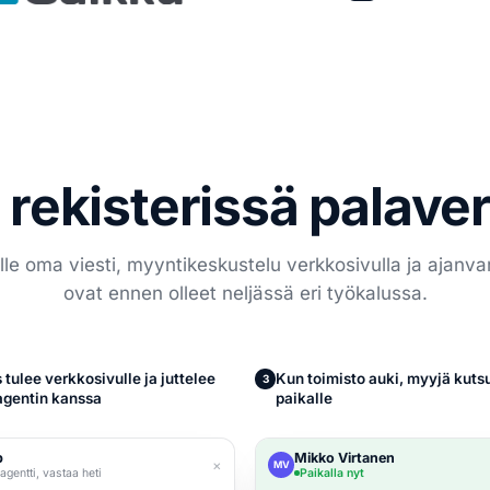
 rekisterissä palaver
e oma viesti, myyntikeskustelu verkkosivulla ja ajanvar
ovat ennen olleet neljässä eri työkalussa.
 tulee verkkosivulle ja juttelee
Kun toimisto auki, myyjä kuts
3
gentin kanssa
paikalle
p
Mikko Virtanen
×
MV
agentti, vastaa heti
Paikalla nyt