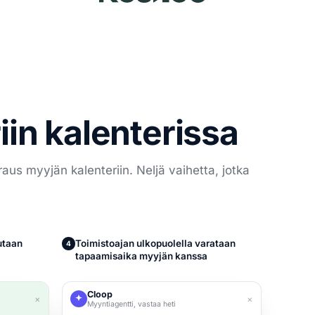
iin kalenterissa
aus myyjän kalenteriin. Neljä vaihetta, jotka
utaan
Toimistoajan ulkopuolella varataan
4
tapaamisaika myyjän kanssa
Cloop
×
×
Myyntiagentti, vastaa heti