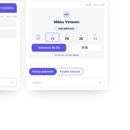
Sinä · juuri nyt
myyjälle.
MV
na · juuri nyt
Mikko Virtanen
‹
HEINÄKUU
›
Ma
Ti
Ke
To
Pe
27
28
29
30
31
Vahvista 16.00
17.15
Ehdota omaa aikaa
Varaa palaveri
Pyydä tarjous
Viesti…
➤
➤