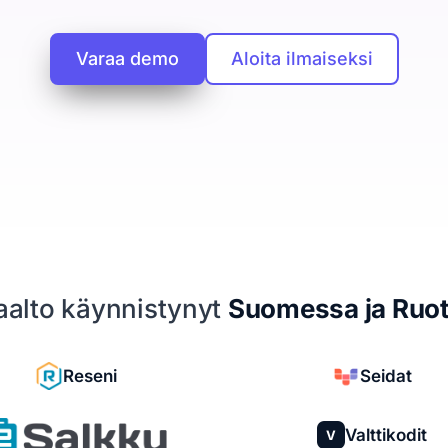
Varaa demo
Aloita ilmaiseksi
iaalto käynnistynyt
Suomessa ja Ruot
Reseni
Seidat
Valttikodit
V