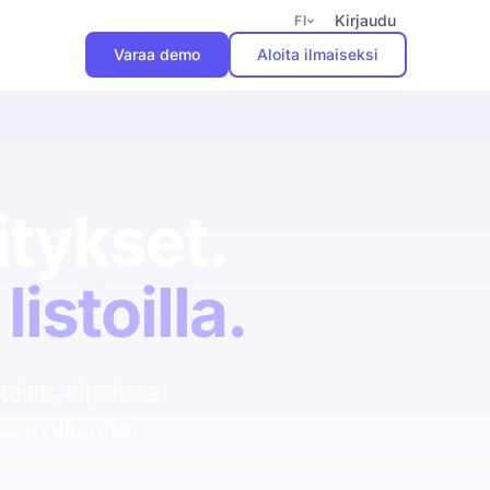
Kirjaudu
FI
Varaa demo
Aloita ilmaiseksi
Aloita pilotti
Käyttöönotto 2 viikkoa.
Kolme kuukautta
tykset.
tuottavuuden kasvua ilman
sitoutumista.
listoilla.
Varaa demo
ille, kirjoittaa
kosivullanne.