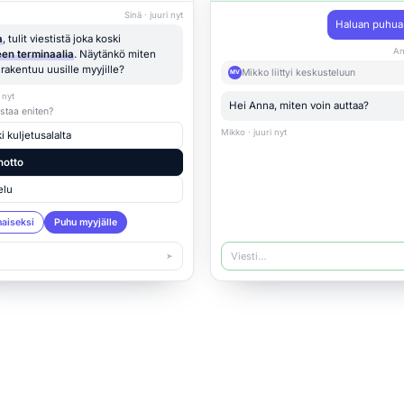
Sinä · juuri nyt
Haluan puhua 
a
, tulit viestistä joka koski
An
en terminaalia
. Näytänkö miten
i rakentuu uusille myyjille?
Mikko liittyi keskusteluun
MV
 nyt
Hei Anna, miten voin auttaa?
staa eniten?
Mikko · juuri nyt
 kuljetusalalta
notto
elu
maiseksi
Puhu myyjälle
Viesti…
➤