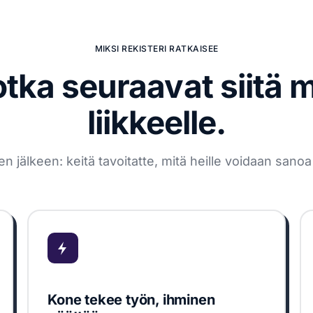
MIKSI REKISTERI RATKAISEE
otka seuraavat siitä 
liikkeelle.
älkeen: keitä tavoitatte, mitä heille voidaan sanoa j
Kone tekee työn, ihminen