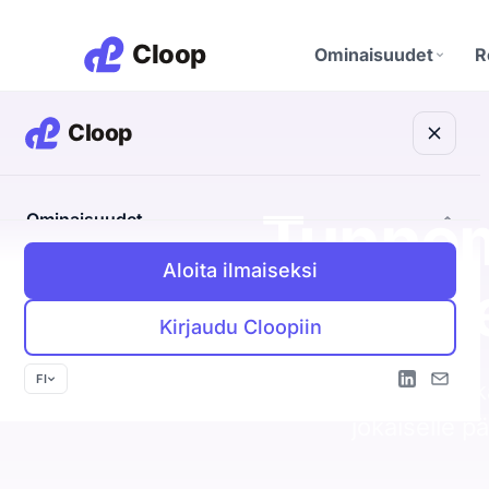
Ominaisuudet
R
Discovery Agent
Etsii teille sopivat yrityk
M
CRM
Tunnem
Ominaisuudet
A
Yritykset, ihmiset ja kau
yhdessä
Aloita ilmaiseksi
Discovery Agent
Myös n
Tietosuoja
Etsii teille sopivat yritykset
EU ja yksityisyys keskiö
K
Kirjaudu Cloopiin
Outbound Agent
Oma viesti jokaiselle vastaanottajalle
P
FI
Cloop poimii ka
Inbound Agent
jokaiselle p
Tunnistaa kävijän ja avaa keskustelun
CRM