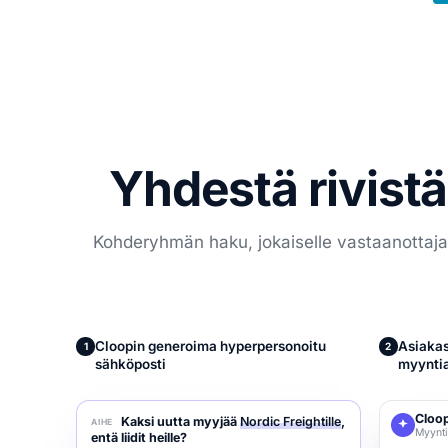
Yhdestä rivistä
Kohderyhmän haku, jokaiselle vastaanottajall
Cloopin generoima hyperpersonoitu
Asiakas
1
2
sähköposti
myyntia
Cloo
Kaksi uutta myyjää
Nordic Freightille
,
AIHE
Myynti
entä liidit heille?