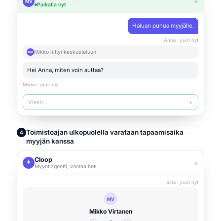
×
MV
Paikalla nyt
Haluan puhua myyjälle.
Anna · juuri nyt
Mikko liittyi keskusteluun
MV
Hei Anna, miten voin auttaa?
Mikko · juuri nyt
Viesti…
➤
Toimistoajan ulkopuolella varataan tapaamisaika
4
myyjän kanssa
Cloop
×
Myyntiagentti, vastaa heti
Sinä · juuri nyt
MV
Mikko Virtanen