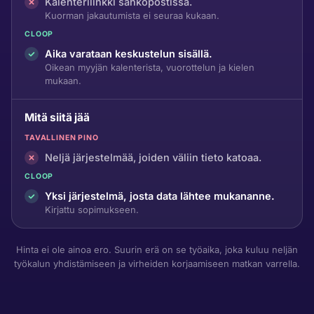
Kalenterilinkki sähköpostissa.
Kuorman jakautumista ei seuraa kukaan.
CLOOP
Aika varataan keskustelun sisällä.
Oikean myyjän kalenterista, vuorottelun ja kielen
mukaan.
Mitä siitä jää
TAVALLINEN PINO
Neljä järjestelmää, joiden väliin tieto katoaa.
CLOOP
Yksi järjestelmä, josta data lähtee mukananne.
Kirjattu sopimukseen.
Hinta ei ole ainoa ero. Suurin erä on se työaika, joka kuluu neljän
työkalun yhdistämiseen ja virheiden korjaamiseen matkan varrella.