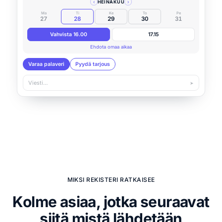
‹
HEINÄKUU
›
Ma
Ti
Ke
To
Pe
27
28
29
30
31
Vahvista 16.00
17.15
Ehdota omaa aikaa
Varaa palaveri
Pyydä tarjous
Viesti…
➤
MIKSI REKISTERI RATKAISEE
Kolme asiaa, jotka seuraavat
siitä mistä lähdetään