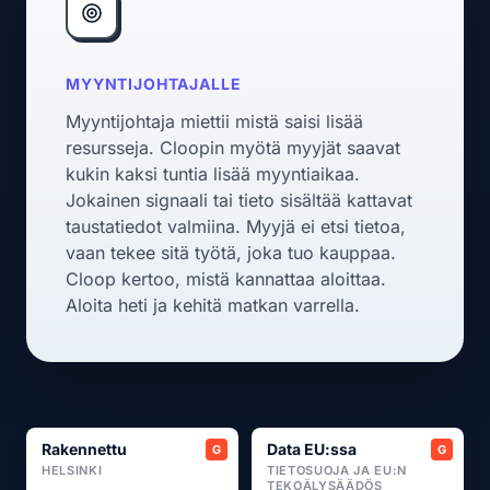
MYYNTIJOHTAJALLE
Myyntijohtaja miettii mistä saisi lisää
resursseja. Cloopin myötä myyjät saavat
kukin kaksi tuntia lisää myyntiaikaa.
Jokainen signaali tai tieto sisältää kattavat
taustatiedot valmiina. Myyjä ei etsi tietoa,
vaan tekee sitä työtä, joka tuo kauppaa.
Cloop kertoo, mistä kannattaa aloittaa.
Aloita heti ja kehitä matkan varrella.
Rakennettu
Data EU:ssa
HELSINKI
TIETOSUOJA JA EU:N
TEKOÄLYSÄÄDÖS