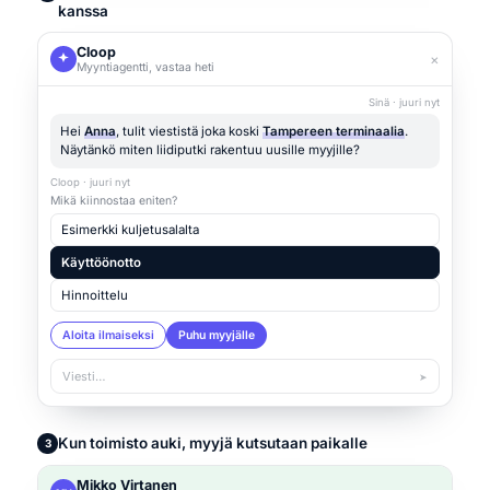
kanssa
Cloop
×
Myyntiagentti, vastaa heti
Sinä · juuri nyt
Hei
Anna
, tulit viestistä joka koski
Tampereen terminaalia
.
Näytänkö miten liidiputki rakentuu uusille myyjille?
Cloop · juuri nyt
Mikä kiinnostaa eniten?
Esimerkki kuljetusalalta
Käyttöönotto
Hinnoittelu
Aloita ilmaiseksi
Puhu myyjälle
Viesti…
➤
Kun toimisto auki, myyjä kutsutaan paikalle
3
Mikko Virtanen