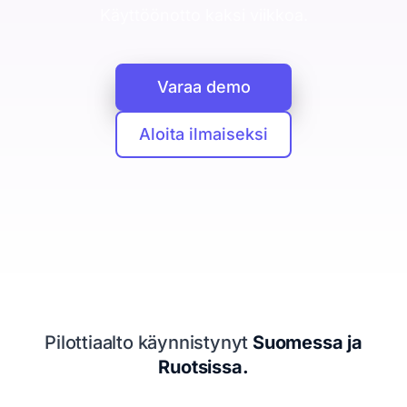
CRM
Käyttöönotto kaksi viikkoa.
Yritykset, ihmiset ja kaupat yhdessä
Booking Agent
Varaa demo
Chat-keskustelusta myyjän kalenteriin
Analytiikka
Aloita ilmaiseksi
Mitä asiakashankinta maksaa
Tietosuoja
EU ja yksityisyys keskiössä
Seuraava siirto
Kertoo mitä tehdä seuraavaksi
Resurssit
Pilottiaalto käynnistynyt
Suomessa ja
Hinnoittelu
Ruotsissa.
Legal