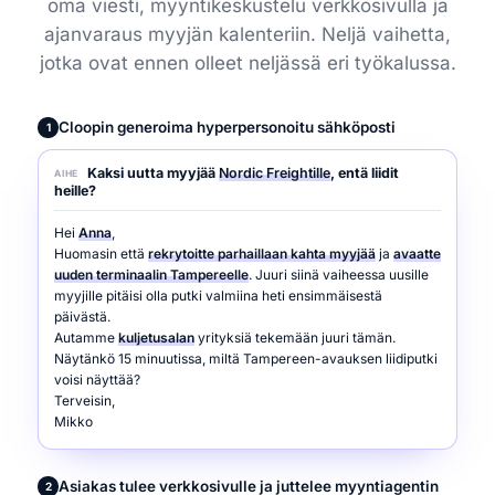
oma viesti, myyntikeskustelu verkkosivulla ja
ajanvaraus myyjän kalenteriin. Neljä vaihetta,
jotka ovat ennen olleet neljässä eri työkalussa.
Cloopin generoima hyperpersonoitu sähköposti
1
Kaksi uutta myyjää
Nordic Freightille
, entä liidit
AIHE
heille?
Hei
Anna
,
Huomasin että
rekrytoitte parhaillaan kahta myyjää
ja
avaatte
uuden terminaalin Tampereelle
. Juuri siinä vaiheessa uusille
myyjille pitäisi olla putki valmiina heti ensimmäisestä
päivästä.
Autamme
kuljetusalan
yrityksiä tekemään juuri tämän.
Näytänkö 15 minuutissa, miltä Tampereen-avauksen liidiputki
voisi näyttää?
Terveisin,
Mikko
Asiakas tulee verkkosivulle ja juttelee myyntiagentin
2