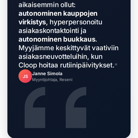
aikaisemmin ollut:
autonominen kauppojen
virkistys
, hyperpersonoitu
asiakaskontaktointi ja
autonominen buukkaus
.
Myyjämme keskittyvät vaativiin
asiakasneuvotteluihin, kun
Cloop hoitaa rutiinipäivitykset.
Janne Simola
JS
Myyntijohtaja, Reseni