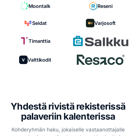
Moontalk
Reseni
Seidat
Varjosoft
Timanttia
Valttikodit
V
Yhdestä rivistä rekisterissä
palaveriin kalenterissa
Kohderyhmän haku, jokaiselle vastaanottajalle