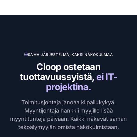
SAMA JÄRJESTELMÄ, KAKSI NÄKÖKULMAA
Cloop ostetaan
tuottavuussyistä,
ei IT-
projektina.
Toimitusjohtaja janoaa kilpailukykyä.
Myyntijohtaja hankkii myyjille lisää
myyntitunteja päivään. Kaikki näkevät saman
tekoälymyyjän omista näkökulmistaan.