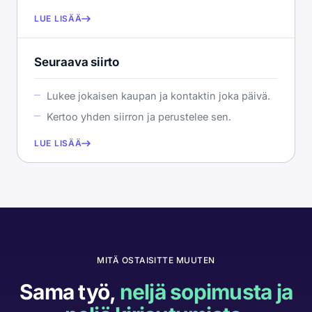
LUE LISÄÄ
Seuraava siirto
Lukee jokaisen kaupan ja kontaktin joka päivä.
Kertoo yhden siirron ja perustelee sen.
LUE LISÄÄ
MITÄ OSTAISITTE MUUTEN
Sama työ,
neljä sopimusta ja