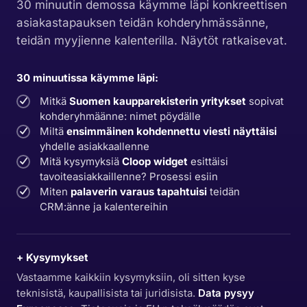
30 minuutin demossa käymme läpi konkreettisen
asiakastapauksen teidän kohderyhmässänne,
teidän myyjienne kalenterilla. Näytöt ratkaisevat.
30 minuutissa käymme läpi:
Mitkä
Suomen kaupparekisterin yritykset
sopivat
kohderyhmäänne: nimet pöydälle
Miltä
ensimmäinen kohdennettu viesti näyttäisi
yhdelle asiakkaallenne
Mitä kysymyksiä
Cloop widget
esittäisi
tavoiteasiakkaillenne? Prosessi esiin
Miten
palaverin varaus tapahtuisi
teidän
CRM:änne ja kalentereihin
+ Kysymykset
Vastaamme kaikkiin kysymyksiin, oli sitten kyse
teknisistä, kaupallisista tai juridisista.
Data pysyy