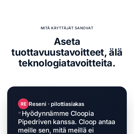
MITÄ KÄYTTÄJÄT SANOVAT
Aseta
tuottavuustavoitteet,
älä
teknologiatavoitteita.
Reseni · pilottiasiakas
RE
Hyödynnämme Cloopia
Pipedriven kanssa. Cloop antaa
meille sen, mitä meillä ei