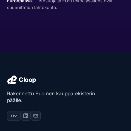
Euroopassa.
Tietosuoja ja EU:n tekoälysäädös ovat
suunnittelun lähtökohta.
Rakennettu Suomen kaupparekisterin
päälle.
FI