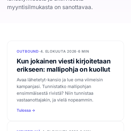
CRM
myyntisilmukasta on sanottavaa.
Yritykset, ihmiset ja kaupat yhdessä
Booking Agent
Chat-keskustelusta myyjän kalenteriin
Analytiikka
Mitä asiakashankinta maksaa
OUTBOUND
·
4. ELOKUUTA 2026
·
6 MIN
Tietosuoja
Kun jokainen viesti kirjoitetaan
EU ja yksityisyys keskiössä
erikseen: mallipohja on kuollut
Seuraava siirto
Avaa lähetetyt-kansio ja lue oma viimeisin
Kertoo mitä tehdä seuraavaksi
kampanjasi. Tunnistatko mallipohjan
ensimmäisestä rivistä? Niin tunnistaa
vastaanottajakin, ja vielä nopeammin.
Resurssit
Tulossa →
Hinnoittelu
Legal