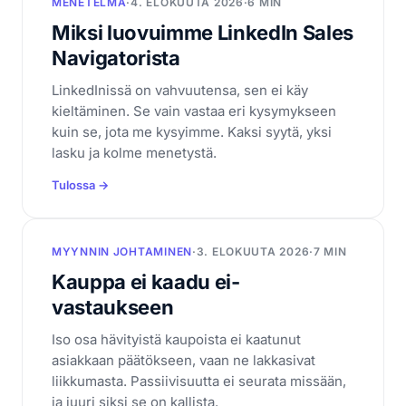
MENETELMÄ
·
4. ELOKUUTA 2026
·
6 MIN
Miksi luovuimme LinkedIn Sales
Navigatorista
LinkedInissä on vahvuutensa, sen ei käy
kieltäminen. Se vain vastaa eri kysymykseen
kuin se, jota me kysyimme. Kaksi syytä, yksi
lasku ja kolme menetystä.
Tulossa →
MYYNNIN JOHTAMINEN
·
3. ELOKUUTA 2026
·
7 MIN
Kauppa ei kaadu ei-
vastaukseen
Iso osa hävityistä kaupoista ei kaatunut
asiakkaan päätökseen, vaan ne lakkasivat
liikkumasta. Passiivisuutta ei seurata missään,
ja juuri siksi se on kallista.