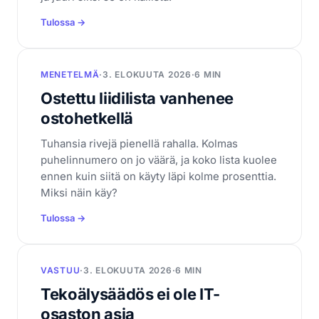
Tulossa →
MENETELMÄ
·
3. ELOKUUTA 2026
·
6 MIN
Ostettu liidilista vanhenee
ostohetkellä
Tuhansia rivejä pienellä rahalla. Kolmas
puhelinnumero on jo väärä, ja koko lista kuolee
ennen kuin siitä on käyty läpi kolme prosenttia.
Miksi näin käy?
Tulossa →
VASTUU
·
3. ELOKUUTA 2026
·
6 MIN
Tekoälysäädös ei ole IT-
osaston asia