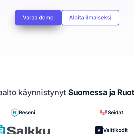
Varaa demo
Aloita ilmaiseksi
iaalto käynnistynyt
Suomessa ja Ruot
Reseni
Seidat
Valttikodit
V