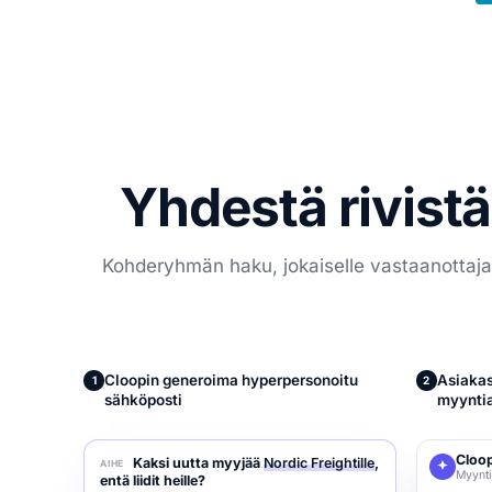
Yhdestä rivistä
Kohderyhmän haku, jokaiselle vastaanottajall
Cloopin generoima hyperpersonoitu
Asiakas
1
2
sähköposti
myyntia
Cloo
Kaksi uutta myyjää
Nordic Freightille
,
AIHE
Myynti
entä liidit heille?