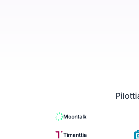
Yritykset, ihmiset ja kaupat yhdessä
Booking Agent
Chat-keskustelusta myyjän kalenteriin
Analytiikka
Mitä asiakashankinta maksaa
Tietosuoja
EU ja yksityisyys keskiössä
Seuraava siirto
Kertoo mitä tehdä seuraavaksi
Pilott
Resurssit
Hinnoittelu
Moontalk
Legal
Timanttia