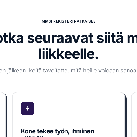
MIKSI REKISTERI RATKAISEE
otka seuraavat siitä 
liikkeelle.
älkeen: keitä tavoitatte, mitä heille voidaan sanoa j
Kone tekee työn, ihminen