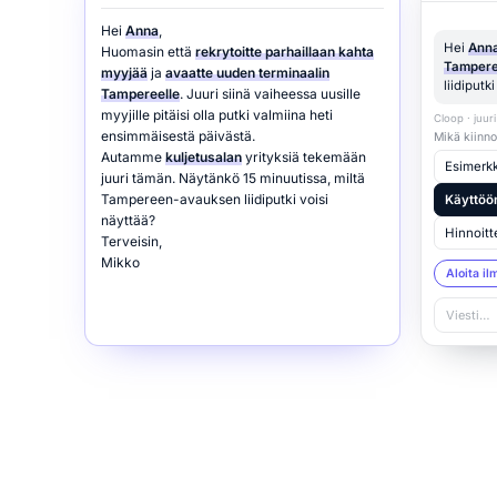
Hei
Anna
,
Hei
Ann
Huomasin että
rekrytoitte parhaillaan kahta
Tampere
myyjää
ja
avaatte uuden terminaalin
liidiputk
Tampereelle
. Juuri siinä vaiheessa uusille
myyjille pitäisi olla putki valmiina heti
Cloop · juuri
ensimmäisestä päivästä.
Mikä kiinno
Autamme
kuljetusalan
yrityksiä tekemään
Esimerkki
juuri tämän. Näytänkö 15 minuutissa, miltä
Tampereen-avauksen liidiputki voisi
Käyttöö
näyttää?
Hinnoitt
Terveisin,
Mikko
Aloita il
Viesti…