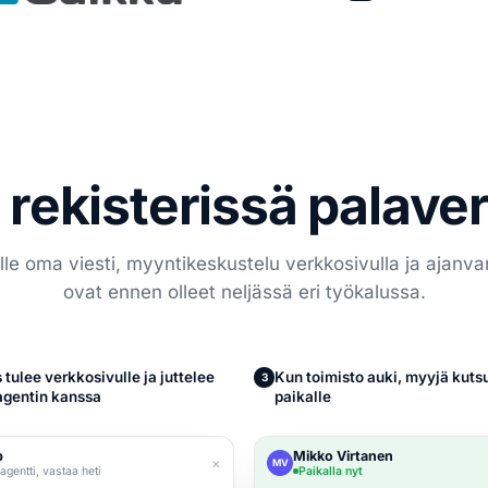
 rekisterissä palaver
e oma viesti, myyntikeskustelu verkkosivulla ja ajanvar
ovat ennen olleet neljässä eri työkalussa.
 tulee verkkosivulle ja juttelee
Kun toimisto auki, myyjä kuts
3
gentin kanssa
paikalle
p
Mikko Virtanen
×
MV
agentti, vastaa heti
Paikalla nyt