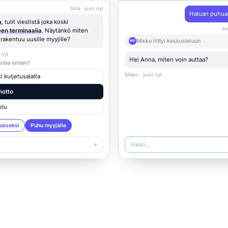
Sinä · juuri nyt
Haluan puhua 
a
, tulit viestistä joka koski
An
en terminaalia
. Näytänkö miten
i rakentuu uusille myyjille?
Mikko liittyi keskusteluun
MV
 nyt
Hei Anna, miten voin auttaa?
staa eniten?
Mikko · juuri nyt
 kuljetusalalta
notto
elu
maiseksi
Puhu myyjälle
Viesti…
➤