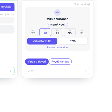
Sinä · juuri nyt
myyjälle.
MV
na · juuri nyt
Mikko Virtanen
‹
HEINÄKUU
›
Ma
Ti
Ke
To
Pe
27
28
29
30
31
Vahvista 16.00
17.15
Ehdota omaa aikaa
Varaa palaveri
Pyydä tarjous
Viesti…
➤
➤