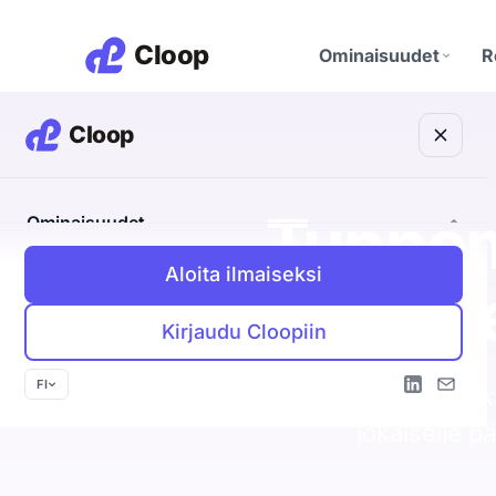
Ominaisuudet
R
Discovery Agent
Etsii teille sopivat yrityk
M
CRM
Tunnem
Ominaisuudet
A
Yritykset, ihmiset ja kau
yhdessä
Aloita ilmaiseksi
Discovery Agent
Myös n
Tietosuoja
Etsii teille sopivat yritykset
EU ja yksityisyys keskiö
K
Kirjaudu Cloopiin
Outbound Agent
Oma viesti jokaiselle vastaanottajalle
P
FI
Cloop poimii ka
Inbound Agent
jokaiselle p
Tunnistaa kävijän ja avaa keskustelun
CRM