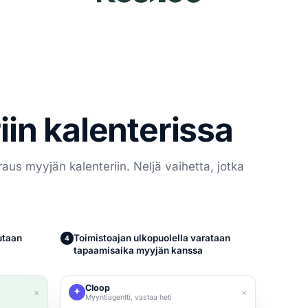
iin kalenterissa
aus myyjän kalenteriin. Neljä vaihetta, jotka
utaan
Toimistoajan ulkopuolella varataan
4
tapaamisaika myyjän kanssa
Cloop
×
×
Myyntiagentti, vastaa heti