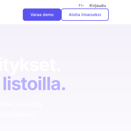
Kirjaudu
FI
Varaa demo
Aloita ilmaiseksi
Aloita pilotti
Käyttöönotto 2 viikkoa.
Kolme kuukautta
tykset.
tuottavuuden kasvua ilman
sitoutumista.
listoilla.
Varaa demo
ille, kirjoittaa
kosivullanne.