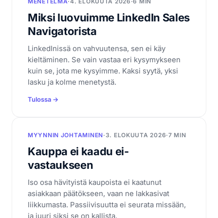
MENETELMÄ
·
4. ELOKUUTA 2026
·
6 MIN
Miksi luovuimme LinkedIn Sales
Navigatorista
LinkedInissä on vahvuutensa, sen ei käy
kieltäminen. Se vain vastaa eri kysymykseen
kuin se, jota me kysyimme. Kaksi syytä, yksi
lasku ja kolme menetystä.
Tulossa →
MYYNNIN JOHTAMINEN
·
3. ELOKUUTA 2026
·
7 MIN
Kauppa ei kaadu ei-
vastaukseen
Iso osa hävityistä kaupoista ei kaatunut
asiakkaan päätökseen, vaan ne lakkasivat
liikkumasta. Passiivisuutta ei seurata missään,
ja juuri siksi se on kallista.