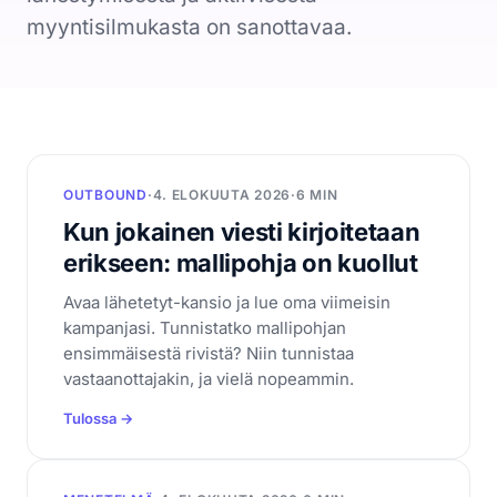
CRM
myyntisilmukasta on sanottavaa.
Yritykset, ihmiset ja kaupat yhdessä
Booking Agent
Chat-keskustelusta myyjän kalenteriin
Analytiikka
Mitä asiakashankinta maksaa
OUTBOUND
·
4. ELOKUUTA 2026
·
6 MIN
Tietosuoja
Kun jokainen viesti kirjoitetaan
EU ja yksityisyys keskiössä
erikseen: mallipohja on kuollut
Seuraava siirto
Avaa lähetetyt-kansio ja lue oma viimeisin
Kertoo mitä tehdä seuraavaksi
kampanjasi. Tunnistatko mallipohjan
ensimmäisestä rivistä? Niin tunnistaa
vastaanottajakin, ja vielä nopeammin.
Resurssit
Tulossa →
Hinnoittelu
Legal