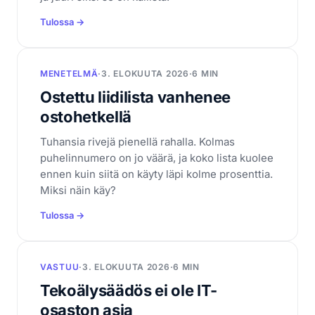
Tulossa →
MENETELMÄ
·
3. ELOKUUTA 2026
·
6 MIN
Ostettu liidilista vanhenee
ostohetkellä
Tuhansia rivejä pienellä rahalla. Kolmas
puhelinnumero on jo väärä, ja koko lista kuolee
ennen kuin siitä on käyty läpi kolme prosenttia.
Miksi näin käy?
Tulossa →
VASTUU
·
3. ELOKUUTA 2026
·
6 MIN
Tekoälysäädös ei ole IT-
osaston asia