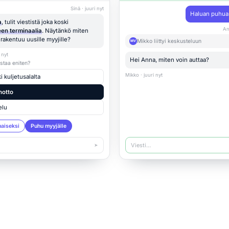
Sinä · juuri nyt
Haluan puhua 
a
, tulit viestistä joka koski
An
en terminaalia
. Näytänkö miten
i rakentuu uusille myyjille?
Mikko liittyi keskusteluun
MV
 nyt
Hei Anna, miten voin auttaa?
staa eniten?
Mikko · juuri nyt
 kuljetusalalta
notto
elu
maiseksi
Puhu myyjälle
Viesti…
➤