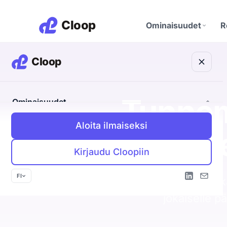
Ominaisuudet
R
Discovery Agent
Etsii teille sopivat yrityk
M
CRM
Tunnem
Ominaisuudet
A
Yritykset, ihmiset ja kau
yhdessä
Aloita ilmaiseksi
Discovery Agent
Myös n
Tietosuoja
Etsii teille sopivat yritykset
EU ja yksityisyys keskiö
K
Kirjaudu Cloopiin
Outbound Agent
Oma viesti jokaiselle vastaanottajalle
P
FI
Cloop poimii ka
Inbound Agent
jokaiselle p
Tunnistaa kävijän ja avaa keskustelun
CRM