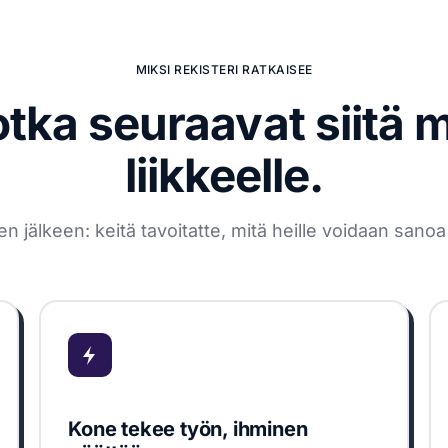
MIKSI REKISTERI RATKAISEE
otka seuraavat siitä 
liikkeelle.
älkeen: keitä tavoitatte, mitä heille voidaan sanoa j
Kone tekee työn, ihminen