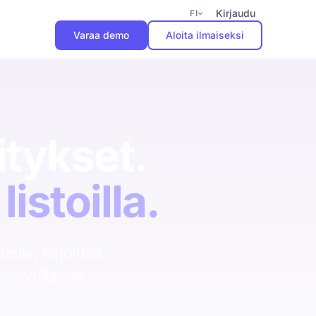
Kirjaudu
FI
Varaa demo
Aloita ilmaiseksi
Aloita pilotti
Käyttöönotto 2 viikkoa.
Kolme kuukautta
tykset.
tuottavuuden kasvua ilman
sitoutumista.
listoilla.
Varaa demo
ille, kirjoittaa
kosivullanne.