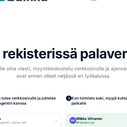
 rekisterissä palaver
e oma viesti, myyntikeskustelu verkkosivulla ja ajanvar
ovat ennen olleet neljässä eri työkalussa.
 tulee verkkosivulle ja juttelee
Kun toimisto auki, myyjä kuts
3
gentin kanssa
paikalle
p
Mikko Virtanen
×
MV
agentti, vastaa heti
Paikalla nyt