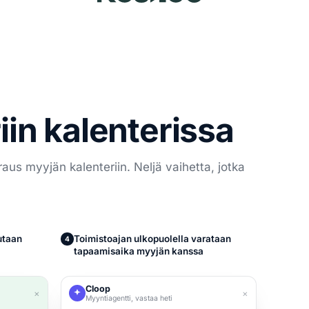
iin kalenterissa
aus myyjän kalenteriin. Neljä vaihetta, jotka
utaan
Toimistoajan ulkopuolella varataan
4
tapaamisaika myyjän kanssa
Cloop
×
×
Myyntiagentti, vastaa heti