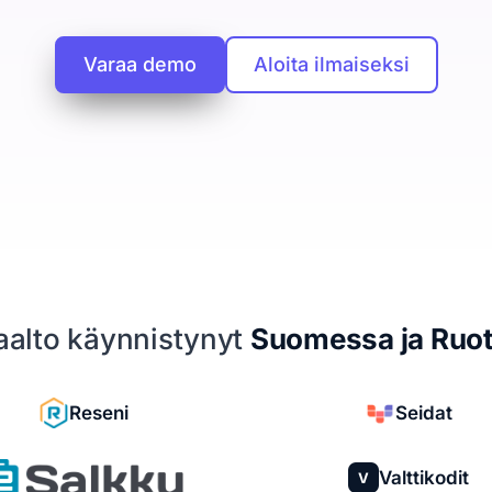
Varaa demo
Aloita ilmaiseksi
iaalto käynnistynyt
Suomessa ja Ruot
Reseni
Seidat
Valttikodit
V