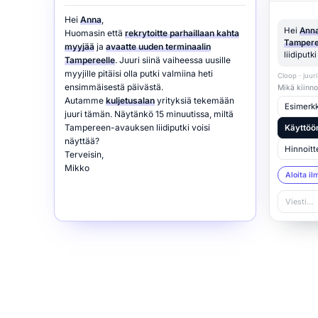
Hei
Anna
,
Hei
Ann
Huomasin että
rekrytoitte parhaillaan kahta
Tampere
myyjää
ja
avaatte uuden terminaalin
liidiputk
Tampereelle
. Juuri siinä vaiheessa uusille
myyjille pitäisi olla putki valmiina heti
Cloop · juuri
ensimmäisestä päivästä.
Mikä kiinno
Autamme
kuljetusalan
yrityksiä tekemään
Esimerkki
juuri tämän. Näytänkö 15 minuutissa, miltä
Tampereen-avauksen liidiputki voisi
Käyttöö
näyttää?
Hinnoitt
Terveisin,
Mikko
Aloita il
Viesti…