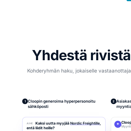
Yhdestä rivistä
Kohderyhmän haku, jokaiselle vastaanottajall
Cloopin generoima hyperpersonoitu
Asiakas
1
2
sähköposti
myyntia
Cloo
Kaksi uutta myyjää
Nordic Freightille
,
AIHE
Myynti
entä liidit heille?