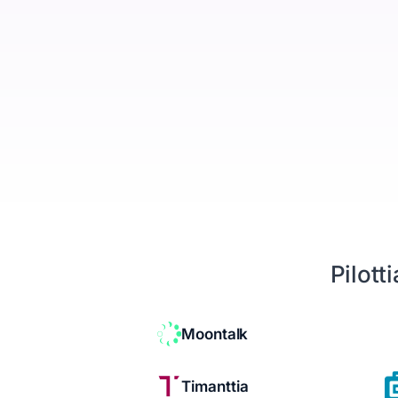
Yritykset, ihmiset ja kaupat yhdessä
Booking Agent
Chat-keskustelusta myyjän kalenteriin
Analytiikka
Mitä asiakashankinta maksaa
Tietosuoja
EU ja yksityisyys keskiössä
Seuraava siirto
Kertoo mitä tehdä seuraavaksi
Pilott
Resurssit
Hinnoittelu
Moontalk
Legal
Timanttia