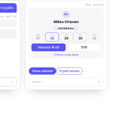
Sinä · juuri nyt
myyjälle.
MV
na · juuri nyt
Mikko Virtanen
‹
HEINÄKUU
›
Ma
Ti
Ke
To
Pe
27
28
29
30
31
Vahvista 16.00
17.15
Ehdota omaa aikaa
Varaa palaveri
Pyydä tarjous
Viesti…
➤
➤