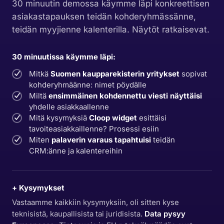
30 minuutin demossa käymme läpi konkreettisen
asiakastapauksen teidän kohderyhmässänne,
teidän myyjienne kalenterilla. Näytöt ratkaisevat.
30 minuutissa käymme läpi:
Mitkä
Suomen kaupparekisterin yritykset
sopivat
kohderyhmäänne: nimet pöydälle
Miltä
ensimmäinen kohdennettu viesti näyttäisi
yhdelle asiakkaallenne
Mitä kysymyksiä
Cloop widget
esittäisi
tavoiteasiakkaillenne? Prosessi esiin
Miten
palaverin varaus tapahtuisi
teidän
CRM:änne ja kalentereihin
+ Kysymykset
Vastaamme kaikkiin kysymyksiin, oli sitten kyse
teknisistä, kaupallisista tai juridisista.
Data pysyy