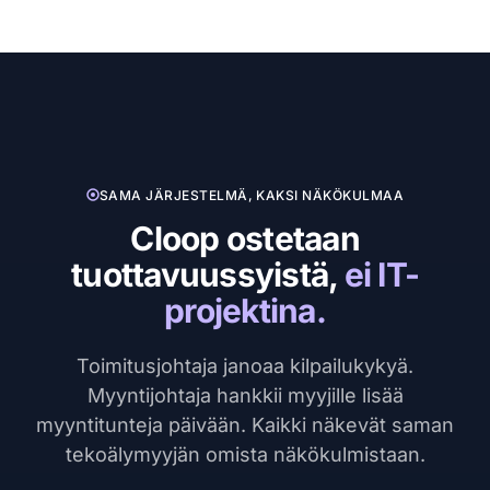
SAMA JÄRJESTELMÄ, KAKSI NÄKÖKULMAA
Cloop ostetaan
tuottavuussyistä,
ei IT-
projektina.
Toimitusjohtaja janoaa kilpailukykyä.
Myyntijohtaja hankkii myyjille lisää
myyntitunteja päivään. Kaikki näkevät saman
tekoälymyyjän omista näkökulmistaan.