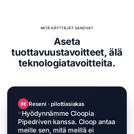
MITÄ KÄYTTÄJÄT SANOVAT
Aseta
tuottavuustavoitteet,
älä
teknologiatavoitteita.
Reseni · pilottiasiakas
RE
Hyödynnämme Cloopia
Pipedriven kanssa. Cloop antaa
meille sen, mitä meillä ei