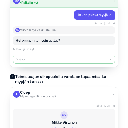
×
MV
Paikalla nyt
Haluan puhua myyjälle.
Anna · juuri nyt
Mikko liittyi keskusteluun
MV
Hei Anna, miten voin auttaa?
Mikko · juuri nyt
Viesti…
➤
Toimistoajan ulkopuolella varataan tapaamisaika
4
myyjän kanssa
Cloop
×
Myyntiagentti, vastaa heti
Sinä · juuri nyt
MV
Mikko Virtanen