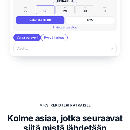
‹
HEINÄKUU
›
Ma
Ti
Ke
To
Pe
27
28
29
30
31
Vahvista 16.00
17.15
Ehdota omaa aikaa
Varaa palaveri
Pyydä tarjous
Viesti…
➤
MIKSI REKISTERI RATKAISEE
Kolme asiaa, jotka seuraavat
siitä mistä lähdetään