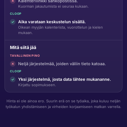
Kalenterilinkki sähköpostissa.
Kuorman jakautumista ei seuraa kukaan.
CLOOP
Aika varataan keskustelun sisällä.
Oikean myyjän kalenterista, vuorottelun ja kielen
mukaan.
Mitä siitä jää
TAVALLINEN PINO
Neljä järjestelmää, joiden väliin tieto katoaa.
CLOOP
Yksi järjestelmä, josta data lähtee mukananne.
Kirjattu sopimukseen.
Hinta ei ole ainoa ero. Suurin erä on se työaika, joka kuluu neljän
työkalun yhdistämiseen ja virheiden korjaamiseen matkan varrella.