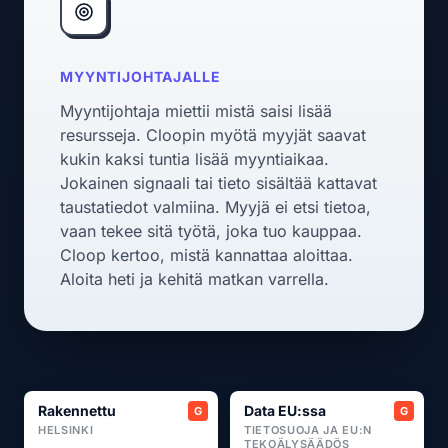
MYYNTIJOHTAJALLE
Myyntijohtaja miettii mistä saisi lisää
resursseja. Cloopin myötä myyjät saavat
kukin kaksi tuntia lisää myyntiaikaa.
Jokainen signaali tai tieto sisältää kattavat
taustatiedot valmiina. Myyjä ei etsi tietoa,
vaan tekee sitä työtä, joka tuo kauppaa.
Cloop kertoo, mistä kannattaa aloittaa.
Aloita heti ja kehitä matkan varrella.
Rakennettu
Data EU:ssa
HELSINKI
TIETOSUOJA JA EU:N
TEKOÄLYSÄÄDÖS