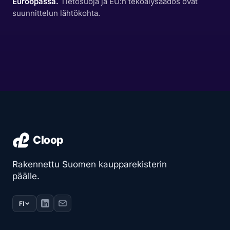
Euroopassa.
Tietosuoja ja EU:n tekoälysäädös ovat
suunnittelun lähtökohta.
Rakennettu Suomen kaupparekisterin
päälle.
FI