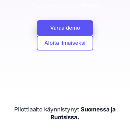
CRM
Käyttöönotto kaksi viikkoa.
Yritykset, ihmiset ja kaupat yhdessä
Booking Agent
Varaa demo
Chat-keskustelusta myyjän kalenteriin
Analytiikka
Aloita ilmaiseksi
Mitä asiakashankinta maksaa
Tietosuoja
EU ja yksityisyys keskiössä
Seuraava siirto
Kertoo mitä tehdä seuraavaksi
Resurssit
Pilottiaalto käynnistynyt
Suomessa ja
Hinnoittelu
Ruotsissa.
Legal