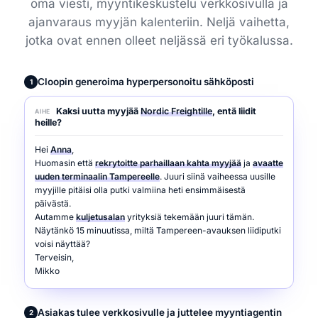
oma viesti, myyntikeskustelu verkkosivulla ja
ajanvaraus myyjän kalenteriin. Neljä vaihetta,
jotka ovat ennen olleet neljässä eri työkalussa.
Cloopin generoima hyperpersonoitu sähköposti
1
Kaksi uutta myyjää
Nordic Freightille
, entä liidit
AIHE
heille?
Hei
Anna
,
Huomasin että
rekrytoitte parhaillaan kahta myyjää
ja
avaatte
uuden terminaalin Tampereelle
. Juuri siinä vaiheessa uusille
myyjille pitäisi olla putki valmiina heti ensimmäisestä
päivästä.
Autamme
kuljetusalan
yrityksiä tekemään juuri tämän.
Näytänkö 15 minuutissa, miltä Tampereen-avauksen liidiputki
voisi näyttää?
Terveisin,
Mikko
Asiakas tulee verkkosivulle ja juttelee myyntiagentin
2