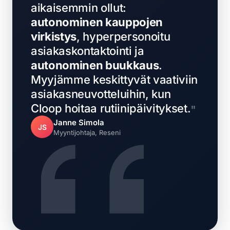
aikaisemmin ollut:
autonominen kauppojen
virkistys
, hyperpersonoitu
asiakaskontaktointi ja
autonominen buukkaus
.
Myyjämme keskittyvät vaativiin
asiakasneuvotteluihin, kun
Cloop hoitaa rutiinipäivitykset.
Janne Simola
JS
Myyntijohtaja, Reseni