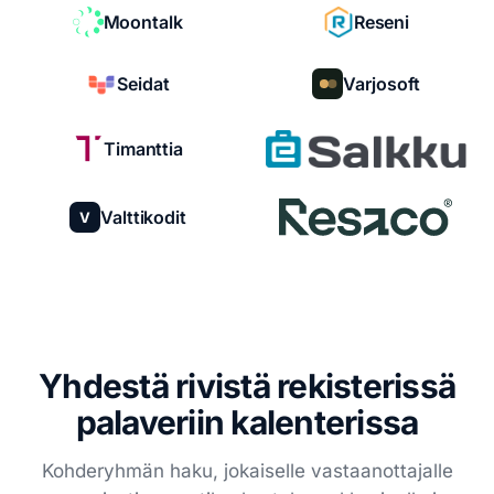
Moontalk
Reseni
Seidat
Varjosoft
Timanttia
Valttikodit
V
Yhdestä rivistä rekisterissä
palaveriin kalenterissa
Kohderyhmän haku, jokaiselle vastaanottajalle