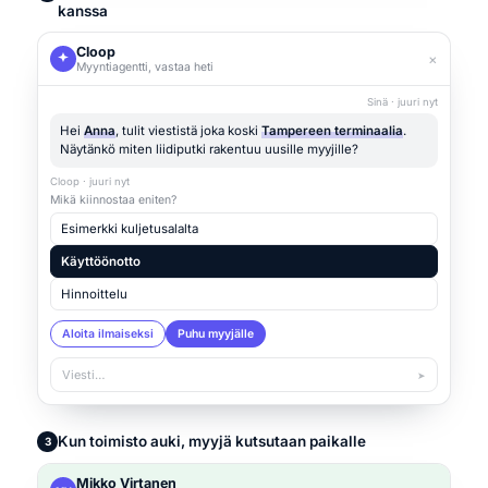
kanssa
Cloop
×
Myyntiagentti, vastaa heti
Sinä · juuri nyt
Hei
Anna
, tulit viestistä joka koski
Tampereen terminaalia
.
Näytänkö miten liidiputki rakentuu uusille myyjille?
Cloop · juuri nyt
Mikä kiinnostaa eniten?
Esimerkki kuljetusalalta
Käyttöönotto
Hinnoittelu
Aloita ilmaiseksi
Puhu myyjälle
Viesti…
➤
Kun toimisto auki, myyjä kutsutaan paikalle
3
Mikko Virtanen