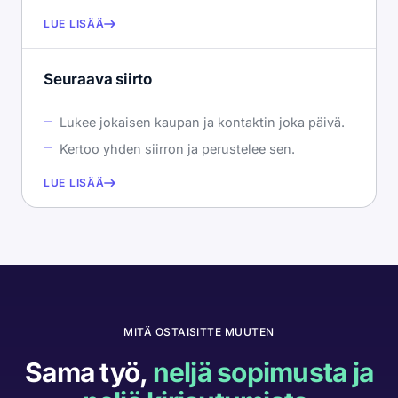
LUE LISÄÄ
Seuraava siirto
Lukee jokaisen kaupan ja kontaktin joka päivä.
Kertoo yhden siirron ja perustelee sen.
LUE LISÄÄ
MITÄ OSTAISITTE MUUTEN
Sama työ,
neljä sopimusta ja