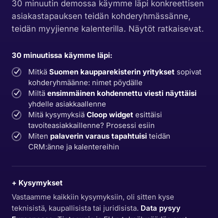
30 minuutin demossa käymme läpi konkreettisen
asiakastapauksen teidän kohderyhmässänne,
teidän myyjienne kalenterilla. Näytöt ratkaisevat.
30 minuutissa käymme läpi:
Mitkä
Suomen kaupparekisterin yritykset
sopivat
kohderyhmäänne: nimet pöydälle
Miltä
ensimmäinen kohdennettu viesti näyttäisi
yhdelle asiakkaallenne
Mitä kysymyksiä
Cloop widget
esittäisi
tavoiteasiakkaillenne? Prosessi esiin
Miten
palaverin varaus tapahtuisi
teidän
CRM:änne ja kalentereihin
+ Kysymykset
Vastaamme kaikkiin kysymyksiin, oli sitten kyse
teknisistä, kaupallisista tai juridisista.
Data pysyy