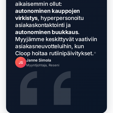
aikaisemmin ollut:
autonominen kauppojen
virkistys
, hyperpersonoitu
asiakaskontaktointi ja
autonominen buukkaus
.
Myyjämme keskittyvät vaativiin
asiakasneuvotteluihin, kun
Cloop hoitaa rutiinipäivitykset.
Janne Simola
JS
Myyntijohtaja, Reseni