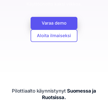
CRM
Käyttöönotto kaksi viikkoa.
Yritykset, ihmiset ja kaupat yhdessä
Booking Agent
Varaa demo
Chat-keskustelusta myyjän kalenteriin
Analytiikka
Aloita ilmaiseksi
Mitä asiakashankinta maksaa
Tietosuoja
EU ja yksityisyys keskiössä
Seuraava siirto
Kertoo mitä tehdä seuraavaksi
Resurssit
Pilottiaalto käynnistynyt
Suomessa ja
Hinnoittelu
Ruotsissa.
Legal