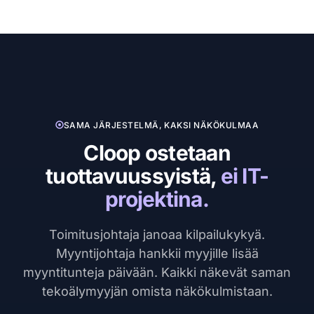
SAMA JÄRJESTELMÄ, KAKSI NÄKÖKULMAA
Cloop ostetaan
tuottavuussyistä,
ei IT-
projektina.
Toimitusjohtaja janoaa kilpailukykyä.
Myyntijohtaja hankkii myyjille lisää
myyntitunteja päivään. Kaikki näkevät saman
tekoälymyyjän omista näkökulmistaan.