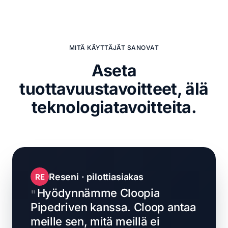
MITÄ KÄYTTÄJÄT SANOVAT
Aseta
tuottavuustavoitteet,
älä
teknologiatavoitteita.
Reseni · pilottiasiakas
RE
Hyödynnämme Cloopia
Pipedriven kanssa. Cloop antaa
meille sen, mitä meillä ei