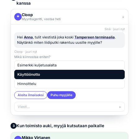
kanssa
Cloop
×
Myyntiagentti, vastaa heti
Sinä · juuri nyt
Hei
Anna
, tulit viestistä joka koski
Tampereen terminaalia
.
Näytänkö miten liidiputki rakentuu uusille myyjille?
Cloop · juuri nyt
Mikä kiinnostaa eniten?
Esimerkki kuljetusalalta
Käyttöönotto
Hinnoittelu
Aloita ilmaiseksi
Puhu myyjälle
Viesti…
➤
Kun toimisto auki, myyjä kutsutaan paikalle
3
Mikko Virtanen