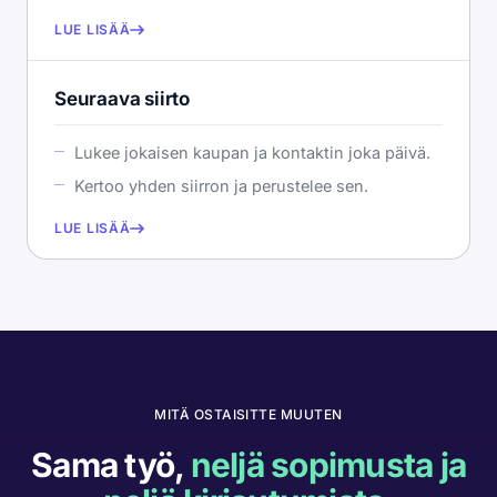
LUE LISÄÄ
Seuraava siirto
Lukee jokaisen kaupan ja kontaktin joka päivä.
Kertoo yhden siirron ja perustelee sen.
LUE LISÄÄ
MITÄ OSTAISITTE MUUTEN
Sama työ,
neljä sopimusta ja