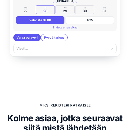
‹
HEINÄKUU
›
Ma
Ti
Ke
To
Pe
27
28
29
30
31
Vahvista 16.00
17.15
Ehdota omaa aikaa
Varaa palaveri
Pyydä tarjous
Viesti…
➤
MIKSI REKISTERI RATKAISEE
Kolme asiaa, jotka seuraavat
siitä mistä lähdetään