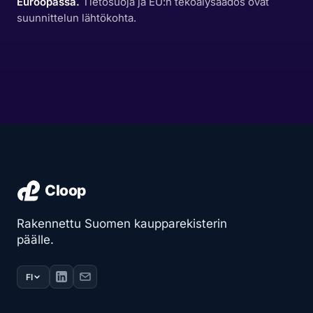
Euroopassa.
Tietosuoja ja EU:n tekoälysäädös ovat
suunnittelun lähtökohta.
Rakennettu Suomen kaupparekisterin
päälle.
FI