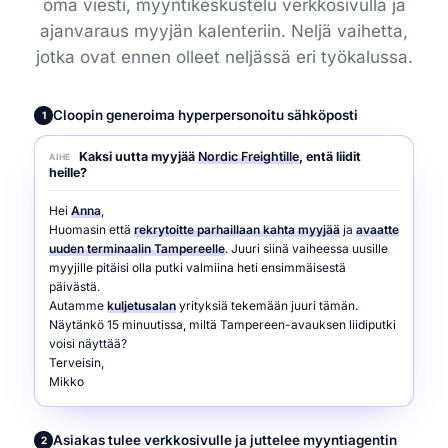
oma viesti, myyntikeskustelu verkkosivulla ja
ajanvaraus myyjän kalenteriin. Neljä vaihetta,
jotka ovat ennen olleet neljässä eri työkalussa.
Cloopin generoima hyperpersonoitu sähköposti
1
Kaksi uutta myyjää
Nordic Freightille
, entä liidit
AIHE
heille?
Hei
Anna
,
Huomasin että
rekrytoitte parhaillaan kahta myyjää
ja
avaatte
uuden terminaalin Tampereelle
. Juuri siinä vaiheessa uusille
myyjille pitäisi olla putki valmiina heti ensimmäisestä
päivästä.
Autamme
kuljetusalan
yrityksiä tekemään juuri tämän.
Näytänkö 15 minuutissa, miltä Tampereen-avauksen liidiputki
voisi näyttää?
Terveisin,
Mikko
Asiakas tulee verkkosivulle ja juttelee myyntiagentin
2