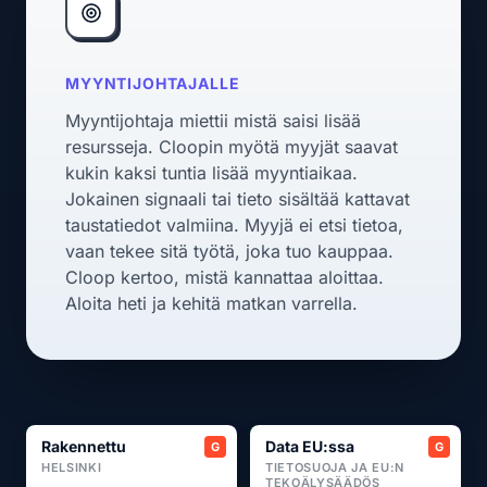
MYYNTIJOHTAJALLE
Myyntijohtaja miettii mistä saisi lisää
resursseja. Cloopin myötä myyjät saavat
kukin kaksi tuntia lisää myyntiaikaa.
Jokainen signaali tai tieto sisältää kattavat
taustatiedot valmiina. Myyjä ei etsi tietoa,
vaan tekee sitä työtä, joka tuo kauppaa.
Cloop kertoo, mistä kannattaa aloittaa.
Aloita heti ja kehitä matkan varrella.
Rakennettu
Data EU:ssa
HELSINKI
TIETOSUOJA JA EU:N
TEKOÄLYSÄÄDÖS