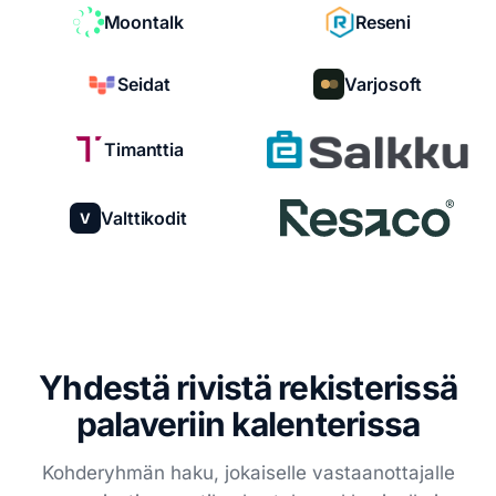
Moontalk
Reseni
Seidat
Varjosoft
Timanttia
Valttikodit
V
Yhdestä rivistä rekisterissä
palaveriin kalenterissa
Kohderyhmän haku, jokaiselle vastaanottajalle