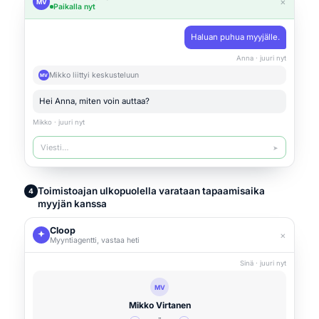
×
MV
Paikalla nyt
Haluan puhua myyjälle.
Anna · juuri nyt
Mikko liittyi keskusteluun
MV
Hei Anna, miten voin auttaa?
Mikko · juuri nyt
Viesti…
➤
Toimistoajan ulkopuolella varataan tapaamisaika
4
myyjän kanssa
Cloop
×
Myyntiagentti, vastaa heti
Sinä · juuri nyt
MV
Mikko Virtanen