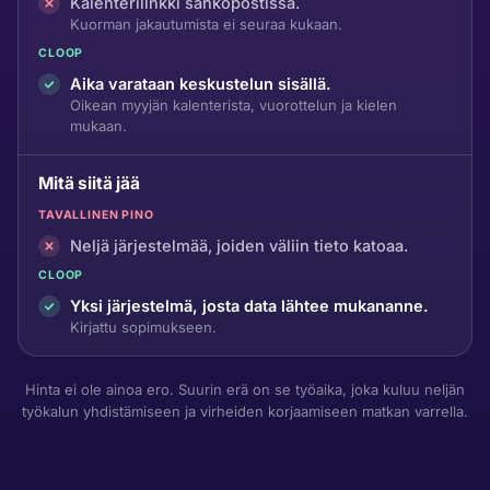
Kalenterilinkki sähköpostissa.
Kuorman jakautumista ei seuraa kukaan.
CLOOP
Aika varataan keskustelun sisällä.
Oikean myyjän kalenterista, vuorottelun ja kielen
mukaan.
Mitä siitä jää
TAVALLINEN PINO
Neljä järjestelmää, joiden väliin tieto katoaa.
CLOOP
Yksi järjestelmä, josta data lähtee mukananne.
Kirjattu sopimukseen.
Hinta ei ole ainoa ero. Suurin erä on se työaika, joka kuluu neljän
työkalun yhdistämiseen ja virheiden korjaamiseen matkan varrella.