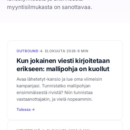
CRM
myyntisilmukasta on sanottavaa.
Yritykset, ihmiset ja kaupat yhdessä
Booking Agent
Chat-keskustelusta myyjän kalenteriin
Analytiikka
Mitä asiakashankinta maksaa
OUTBOUND
·
4. ELOKUUTA 2026
·
6 MIN
Tietosuoja
Kun jokainen viesti kirjoitetaan
EU ja yksityisyys keskiössä
erikseen: mallipohja on kuollut
Seuraava siirto
Avaa lähetetyt-kansio ja lue oma viimeisin
Kertoo mitä tehdä seuraavaksi
kampanjasi. Tunnistatko mallipohjan
ensimmäisestä rivistä? Niin tunnistaa
vastaanottajakin, ja vielä nopeammin.
Resurssit
Tulossa →
Hinnoittelu
Legal