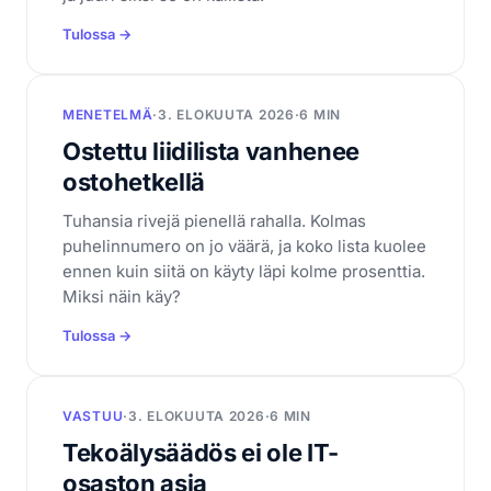
Tulossa →
MENETELMÄ
·
3. ELOKUUTA 2026
·
6 MIN
Ostettu liidilista vanhenee
ostohetkellä
Tuhansia rivejä pienellä rahalla. Kolmas
puhelinnumero on jo väärä, ja koko lista kuolee
ennen kuin siitä on käyty läpi kolme prosenttia.
Miksi näin käy?
Tulossa →
VASTUU
·
3. ELOKUUTA 2026
·
6 MIN
Tekoälysäädös ei ole IT-
osaston asia