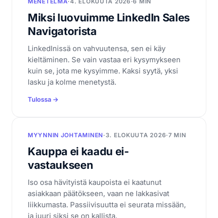
MENETELMÄ
·
4. ELOKUUTA 2026
·
6 MIN
Miksi luovuimme LinkedIn Sales
Navigatorista
LinkedInissä on vahvuutensa, sen ei käy
kieltäminen. Se vain vastaa eri kysymykseen
kuin se, jota me kysyimme. Kaksi syytä, yksi
lasku ja kolme menetystä.
Tulossa →
MYYNNIN JOHTAMINEN
·
3. ELOKUUTA 2026
·
7 MIN
Kauppa ei kaadu ei-
vastaukseen
Iso osa hävityistä kaupoista ei kaatunut
asiakkaan päätökseen, vaan ne lakkasivat
liikkumasta. Passiivisuutta ei seurata missään,
ja juuri siksi se on kallista.