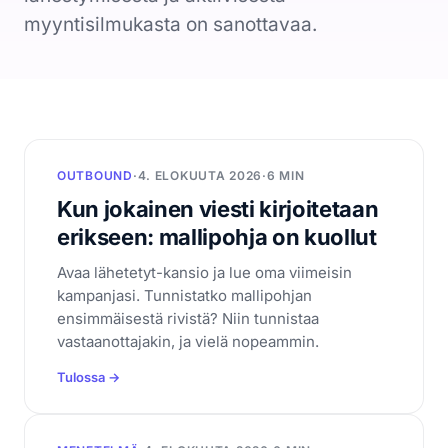
CRM
myyntisilmukasta on sanottavaa.
Yritykset, ihmiset ja kaupat yhdessä
Booking Agent
Chat-keskustelusta myyjän kalenteriin
Analytiikka
Mitä asiakashankinta maksaa
OUTBOUND
·
4. ELOKUUTA 2026
·
6 MIN
Tietosuoja
Kun jokainen viesti kirjoitetaan
EU ja yksityisyys keskiössä
erikseen: mallipohja on kuollut
Seuraava siirto
Avaa lähetetyt-kansio ja lue oma viimeisin
Kertoo mitä tehdä seuraavaksi
kampanjasi. Tunnistatko mallipohjan
ensimmäisestä rivistä? Niin tunnistaa
vastaanottajakin, ja vielä nopeammin.
Resurssit
Tulossa →
Hinnoittelu
Legal