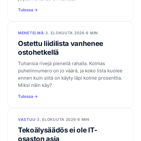
Tulossa →
MENETELMÄ
·
3. ELOKUUTA 2026
·
6 MIN
Ostettu liidilista vanhenee
ostohetkellä
Tuhansia rivejä pienellä rahalla. Kolmas
puhelinnumero on jo väärä, ja koko lista kuolee
ennen kuin siitä on käyty läpi kolme prosenttia.
Miksi näin käy?
Tulossa →
VASTUU
·
3. ELOKUUTA 2026
·
6 MIN
Tekoälysäädös ei ole IT-
osaston asia