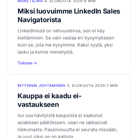
MENETELMÄ
·
4. ELOKUUTA 2026
·
6 MIN
Miksi luovuimme LinkedIn Sales
Navigatorista
LinkedInissä on vahvuutensa, sen ei käy
kieltäminen. Se vain vastaa eri kysymykseen
kuin se, jota me kysyimme. Kaksi syytä, yksi
lasku ja kolme menetystä.
Tulossa →
MYYNNIN JOHTAMINEN
·
3. ELOKUUTA 2026
·
7 MIN
Kauppa ei kaadu ei-
vastaukseen
Iso osa hävityistä kaupoista ei kaatunut
asiakkaan päätökseen, vaan ne lakkasivat
liikkumasta. Passiivisuutta ei seurata missään,
ja juuri siksi se on kallista.