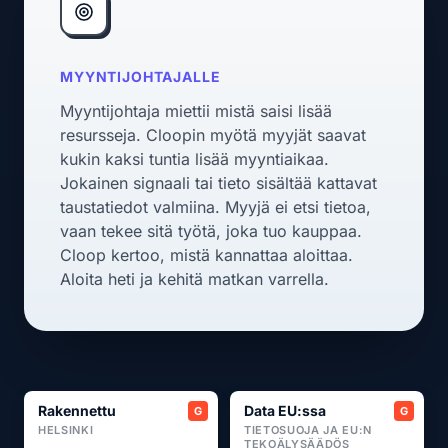
MYYNTIJOHTAJALLE
Myyntijohtaja miettii mistä saisi lisää
resursseja. Cloopin myötä myyjät saavat
kukin kaksi tuntia lisää myyntiaikaa.
Jokainen signaali tai tieto sisältää kattavat
taustatiedot valmiina. Myyjä ei etsi tietoa,
vaan tekee sitä työtä, joka tuo kauppaa.
Cloop kertoo, mistä kannattaa aloittaa.
Aloita heti ja kehitä matkan varrella.
Rakennettu
Data EU:ssa
HELSINKI
TIETOSUOJA JA EU:N
TEKOÄLYSÄÄDÖS