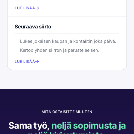
LUE LISÄÄ
Seuraava siirto
Lukee jokaisen kaupan ja kontaktin joka päivä.
Kertoo yhden siirron ja perustelee sen.
LUE LISÄÄ
MITÄ OSTAISITTE MUUTEN
Sama työ,
neljä sopimusta ja