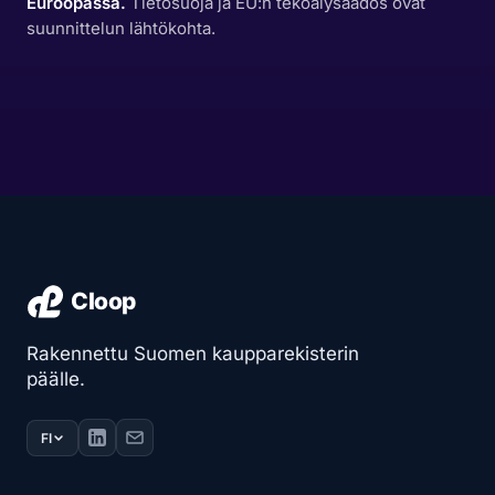
Euroopassa.
Tietosuoja ja EU:n tekoälysäädös ovat
suunnittelun lähtökohta.
Rakennettu Suomen kaupparekisterin
päälle.
FI