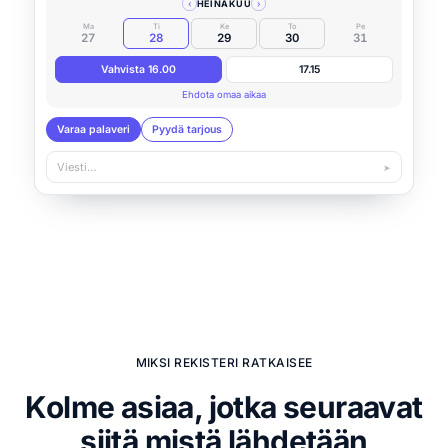
‹
HEINÄKUU
›
Ma
Ti
Ke
To
Pe
27
28
29
30
31
Vahvista 16.00
17.15
Ehdota omaa aikaa
Varaa palaveri
Pyydä tarjous
Viesti…
➤
MIKSI REKISTERI RATKAISEE
Kolme asiaa, jotka seuraavat
siitä mistä lähdetään