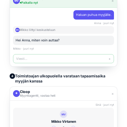
×
MV
Paikalla nyt
Haluan puhua myyjälle.
Anna · juuri nyt
Mikko liittyi keskusteluun
MV
Hei Anna, miten voin auttaa?
Mikko · juuri nyt
Viesti…
➤
Toimistoajan ulkopuolella varataan tapaamisaika
4
myyjän kanssa
Cloop
×
Myyntiagentti, vastaa heti
Sinä · juuri nyt
MV
Mikko Virtanen