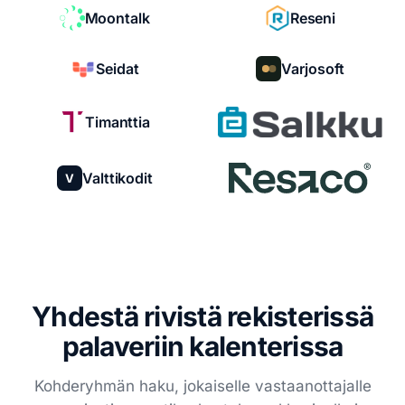
Moontalk
Reseni
Seidat
Varjosoft
Timanttia
Valttikodit
V
Yhdestä rivistä rekisterissä
palaveriin kalenterissa
Kohderyhmän haku, jokaiselle vastaanottajalle