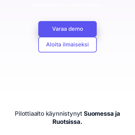
CRM
Käyttöönotto kaksi viikkoa.
Yritykset, ihmiset ja kaupat yhdessä
Booking Agent
Varaa demo
Chat-keskustelusta myyjän kalenteriin
Analytiikka
Aloita ilmaiseksi
Mitä asiakashankinta maksaa
Tietosuoja
EU ja yksityisyys keskiössä
Seuraava siirto
Kertoo mitä tehdä seuraavaksi
Resurssit
Pilottiaalto käynnistynyt
Suomessa ja
Hinnoittelu
Ruotsissa.
Legal