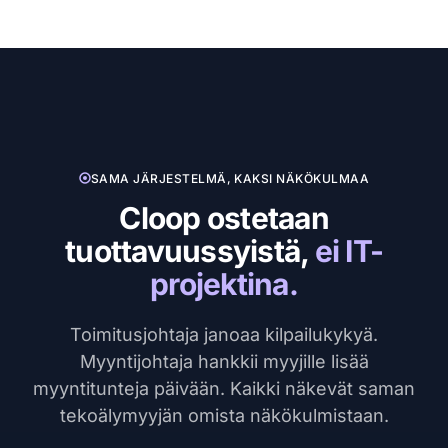
SAMA JÄRJESTELMÄ, KAKSI NÄKÖKULMAA
Cloop ostetaan
tuottavuussyistä,
ei IT-
projektina.
Toimitusjohtaja janoaa kilpailukykyä.
Myyntijohtaja hankkii myyjille lisää
myyntitunteja päivään. Kaikki näkevät saman
tekoälymyyjän omista näkökulmistaan.