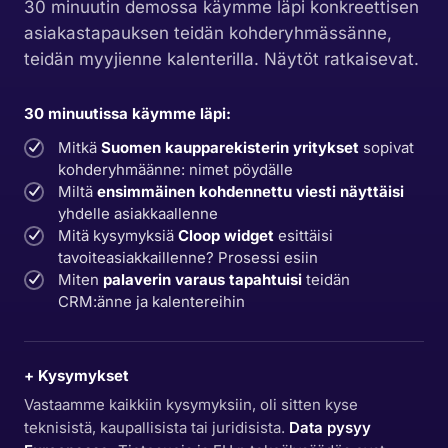
30 minuutin demossa käymme läpi konkreettisen
asiakastapauksen teidän kohderyhmässänne,
teidän myyjienne kalenterilla. Näytöt ratkaisevat.
30 minuutissa käymme läpi:
Mitkä
Suomen kaupparekisterin yritykset
sopivat
kohderyhmäänne: nimet pöydälle
Miltä
ensimmäinen kohdennettu viesti näyttäisi
yhdelle asiakkaallenne
Mitä kysymyksiä
Cloop widget
esittäisi
tavoiteasiakkaillenne? Prosessi esiin
Miten
palaverin varaus tapahtuisi
teidän
CRM:änne ja kalentereihin
+ Kysymykset
Vastaamme kaikkiin kysymyksiin, oli sitten kyse
teknisistä, kaupallisista tai juridisista.
Data pysyy