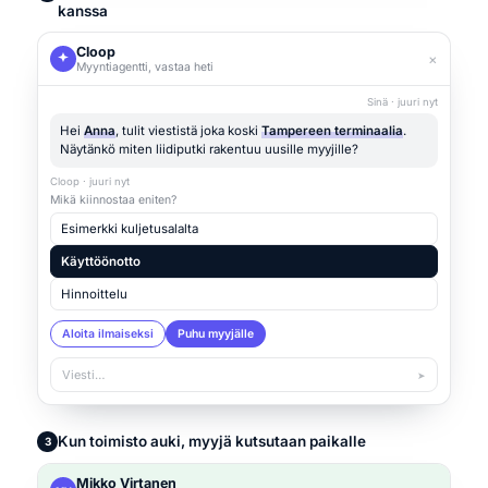
kanssa
Cloop
×
Myyntiagentti, vastaa heti
Sinä · juuri nyt
Hei
Anna
, tulit viestistä joka koski
Tampereen terminaalia
.
Näytänkö miten liidiputki rakentuu uusille myyjille?
Cloop · juuri nyt
Mikä kiinnostaa eniten?
Esimerkki kuljetusalalta
Käyttöönotto
Hinnoittelu
Aloita ilmaiseksi
Puhu myyjälle
Viesti…
➤
Kun toimisto auki, myyjä kutsutaan paikalle
3
Mikko Virtanen