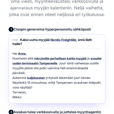
oma viesti, myyntikeskustelu verkkosivulla ja
ajanvaraus myyjän kalenteriin. Neljä vaihetta,
jotka ovat ennen olleet neljässä eri työkalussa.
Cloopin generoima hyperpersonoitu sähköposti
1
Kaksi uutta myyjää
Nordic Freightille
, entä liidit
AIHE
heille?
Hei
Anna
,
Huomasin että
rekrytoitte parhaillaan kahta myyjää
ja
avaatte
uuden terminaalin Tampereelle
. Juuri siinä vaiheessa uusille
myyjille pitäisi olla putki valmiina heti ensimmäisestä
päivästä.
Autamme
kuljetusalan
yrityksiä tekemään juuri tämän.
Näytänkö 15 minuutissa, miltä Tampereen-avauksen liidiputki
voisi näyttää?
Terveisin,
Mikko
Asiakas tulee verkkosivulle ja juttelee myyntiagentin
2