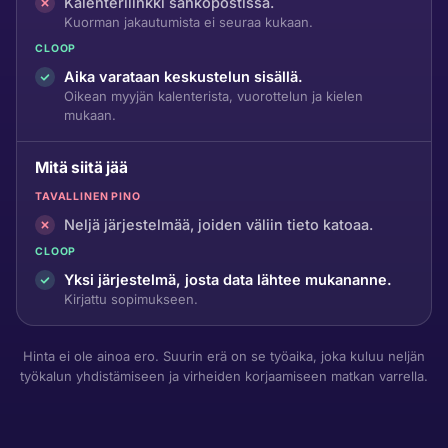
Kalenterilinkki sähköpostissa.
Kuorman jakautumista ei seuraa kukaan.
CLOOP
Aika varataan keskustelun sisällä.
Oikean myyjän kalenterista, vuorottelun ja kielen
mukaan.
Mitä siitä jää
TAVALLINEN PINO
Neljä järjestelmää, joiden väliin tieto katoaa.
CLOOP
Yksi järjestelmä, josta data lähtee mukananne.
Kirjattu sopimukseen.
Hinta ei ole ainoa ero. Suurin erä on se työaika, joka kuluu neljän
työkalun yhdistämiseen ja virheiden korjaamiseen matkan varrella.