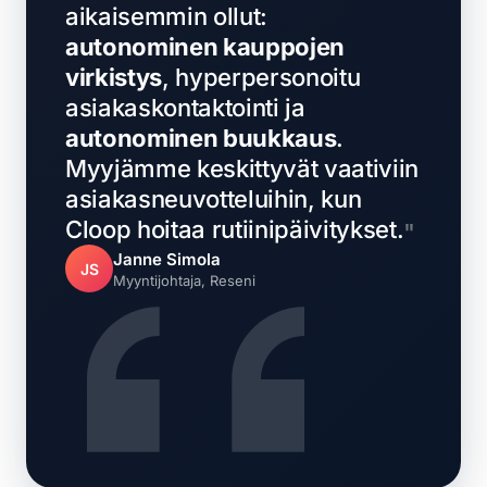
aikaisemmin ollut:
autonominen kauppojen
virkistys
, hyperpersonoitu
asiakaskontaktointi ja
autonominen buukkaus
.
Myyjämme keskittyvät vaativiin
asiakasneuvotteluihin, kun
Cloop hoitaa rutiinipäivitykset.
Janne Simola
JS
Myyntijohtaja, Reseni