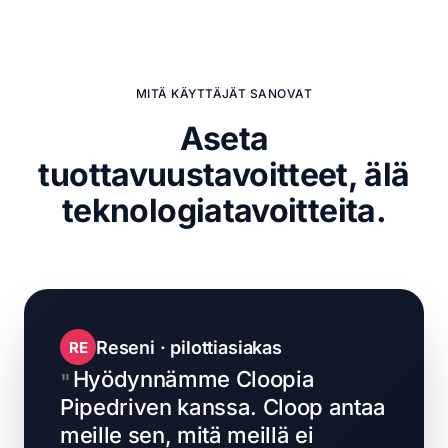
MITÄ KÄYTTÄJÄT SANOVAT
Aseta
tuottavuustavoitteet,
älä
teknologiatavoitteita.
Reseni · pilottiasiakas
RE
Hyödynnämme Cloopia
Pipedriven kanssa. Cloop antaa
meille sen, mitä meillä ei