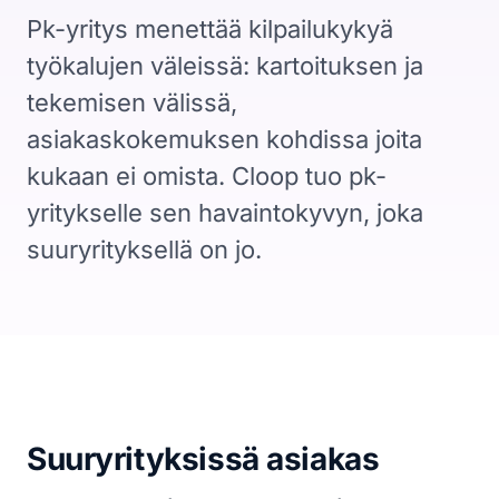
CRM
Pk-yritys menettää kilpailukykyä
Yritykset, ihmiset ja kaupat yhdessä
työkalujen väleissä: kartoituksen ja
Booking Agent
tekemisen välissä,
Chat-keskustelusta myyjän kalenteriin
asiakaskokemuksen kohdissa joita
Analytiikka
kukaan ei omista. Cloop tuo pk-
Mitä asiakashankinta maksaa
yritykselle sen havaintokyvyn, joka
Tietosuoja
suuryrityksellä on jo.
EU ja yksityisyys keskiössä
Seuraava siirto
Kertoo mitä tehdä seuraavaksi
Resurssit
Hinnoittelu
Suuryrityksissä asiakas
Legal