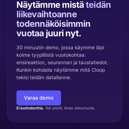
Näytämme mistä
teidän
liikevaihtoanne
todennäköisimmin
vuotaa
juuri nyt.
30 minuutin demo, jossa käymme läpi
kolme tyypillistä vuotokohtaa:
ensireaktion, seurannan ja taustatiedot.
Kunkin kohdalla näytämme mitä Cloop
tekisi teidän datallanne.
Varaa demo
Ei luottokorttia.
3kk pilotti, ilman sitoumusta.