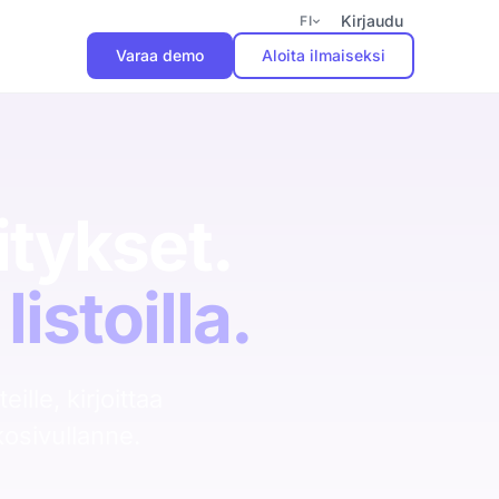
Kirjaudu
FI
Varaa demo
Aloita ilmaiseksi
Aloita pilotti
Käyttöönotto 2 viikkoa.
Kolme kuukautta
tykset.
tuottavuuden kasvua ilman
sitoutumista.
listoilla.
Varaa demo
ille, kirjoittaa
kosivullanne.