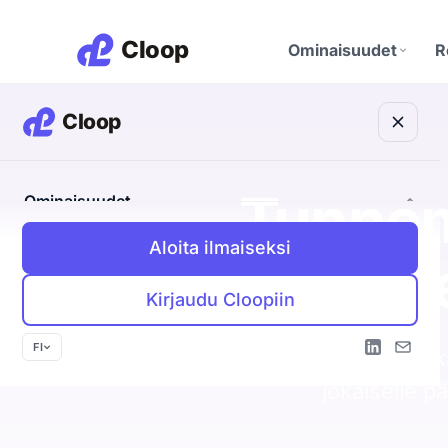
Ominaisuudet
R
Discovery Agent
Etsii teille sopivat yrityk
M
CRM
Tunnem
Ominaisuudet
A
Yritykset, ihmiset ja kau
yhdessä
Aloita ilmaiseksi
Discovery Agent
Myös n
Tietosuoja
Etsii teille sopivat yritykset
EU ja yksityisyys keskiö
K
Kirjaudu Cloopiin
Outbound Agent
Oma viesti jokaiselle vastaanottajalle
P
FI
Cloop poimii ka
Inbound Agent
jokaiselle p
Tunnistaa kävijän ja avaa keskustelun
CRM