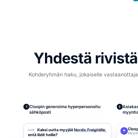
Yhdestä rivistä
Kohderyhmän haku, jokaiselle vastaanottajall
Cloopin generoima hyperpersonoitu
Asiakas
1
2
sähköposti
myyntia
Cloo
Kaksi uutta myyjää
Nordic Freightille
,
AIHE
Myynti
entä liidit heille?