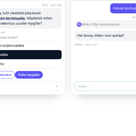
Sinä · juuri nyt
Haluan puhua 
a
, tulit viestistä joka koski
An
en terminaalia
. Näytänkö miten
i rakentuu uusille myyjille?
Mikko liittyi keskusteluun
MV
 nyt
Hei Anna, miten voin auttaa?
staa eniten?
Mikko · juuri nyt
 kuljetusalalta
notto
elu
maiseksi
Puhu myyjälle
Viesti…
➤