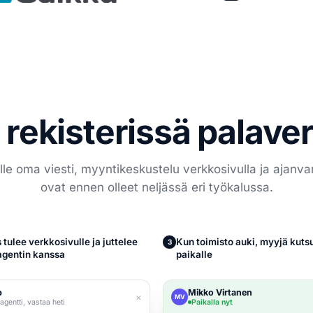
 rekisterissä palaver
e oma viesti, myyntikeskustelu verkkosivulla ja ajanvar
ovat ennen olleet neljässä eri työkalussa.
 tulee verkkosivulle ja juttelee
Kun toimisto auki, myyjä kuts
3
gentin kanssa
paikalle
p
Mikko Virtanen
×
MV
agentti, vastaa heti
Paikalla nyt