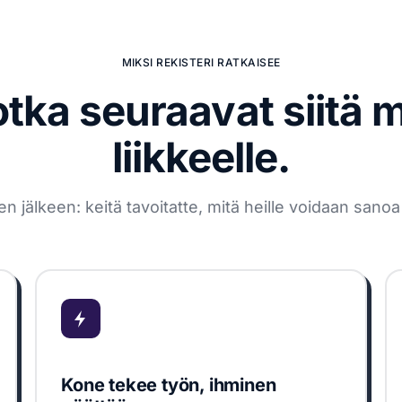
MIKSI REKISTERI RATKAISEE
otka seuraavat siitä 
liikkeelle.
älkeen: keitä tavoitatte, mitä heille voidaan sanoa j
Kone tekee työn, ihminen