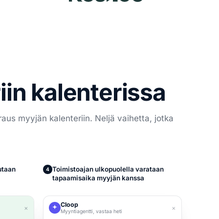
iin kalenterissa
aus myyjän kalenteriin. Neljä vaihetta, jotka
utaan
Toimistoajan ulkopuolella varataan
4
tapaamisaika myyjän kanssa
Cloop
×
×
Myyntiagentti, vastaa heti