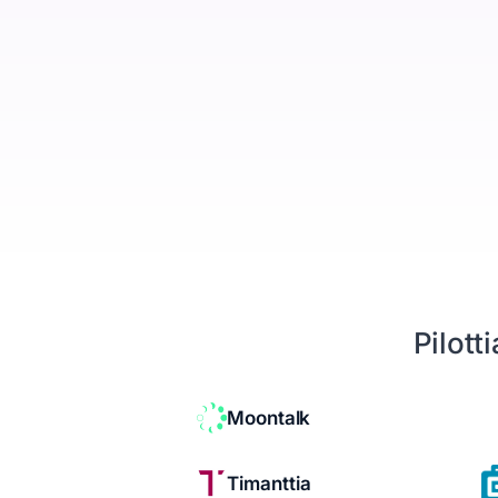
Yritykset, ihmiset ja kaupat yhdessä
Booking Agent
Chat-keskustelusta myyjän kalenteriin
Analytiikka
Mitä asiakashankinta maksaa
Tietosuoja
EU ja yksityisyys keskiössä
Seuraava siirto
Kertoo mitä tehdä seuraavaksi
Pilott
Resurssit
Hinnoittelu
Moontalk
Legal
Timanttia