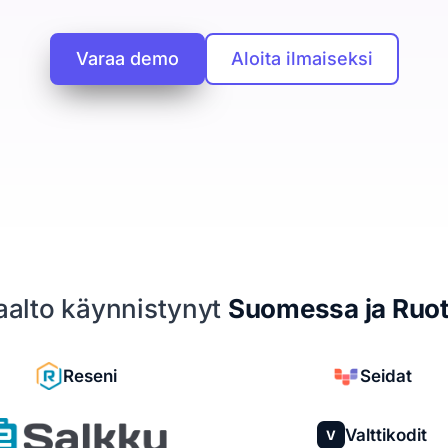
Varaa demo
Aloita ilmaiseksi
iaalto käynnistynyt
Suomessa ja Ruot
Reseni
Seidat
Valttikodit
V