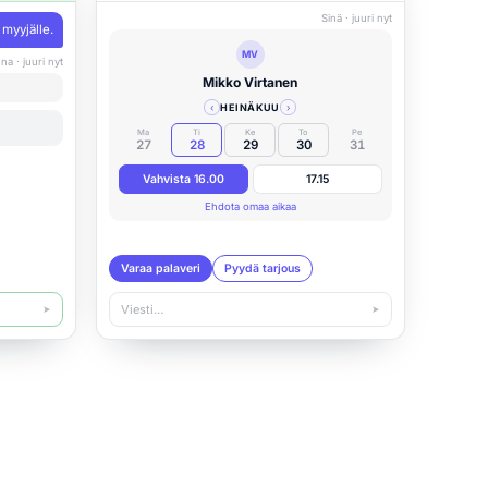
Sinä · juuri nyt
myyjälle.
MV
na · juuri nyt
Mikko Virtanen
‹
HEINÄKUU
›
Ma
Ti
Ke
To
Pe
27
28
29
30
31
Vahvista 16.00
17.15
Ehdota omaa aikaa
Varaa palaveri
Pyydä tarjous
Viesti…
➤
➤