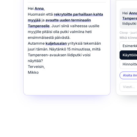
Hei
Anna
,
Hei
Ann
Huomasin että
rekrytoitte parhaillaan kahta
Tampere
myyjää
ja
avaatte uuden terminaalin
liidiputk
Tampereelle
. Juuri siinä vaiheessa uusille
myyjille pitäisi olla putki valmiina heti
Cloop · juuri
ensimmäisestä päivästä.
Mikä kiinno
Autamme
kuljetusalan
yrityksiä tekemään
Esimerkki
juuri tämän. Näytänkö 15 minuutissa, miltä
Tampereen-avauksen liidiputki voisi
Käyttöö
näyttää?
Hinnoitt
Terveisin,
Mikko
Aloita il
Viesti…