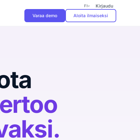
Kirjaudu
FI
Varaa demo
Aloita ilmaiseksi
Aloita pilotti
Käyttöönotto 2 viikkoa.
Kolme kuukautta
tuottavuuden kasvua ilman
ota
sitoutumista.
Varaa demo
ertoo
vaksi.