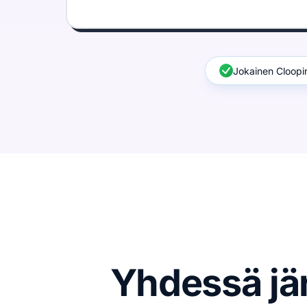
Jokainen Cloopi
Yhdessä jä