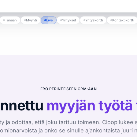
Tänään
Myynti
Live
Yritykset
Yrityskortti
Kontaktikortti
ERO PERINTEISEEN CRM:ÄÄN
ennettu
myyjän työtä
 ja odottaa, että joku tarttuu toimeen. Cloop lukee 
omionarvoista ja onko se sinulle ajankohtaista juuri n