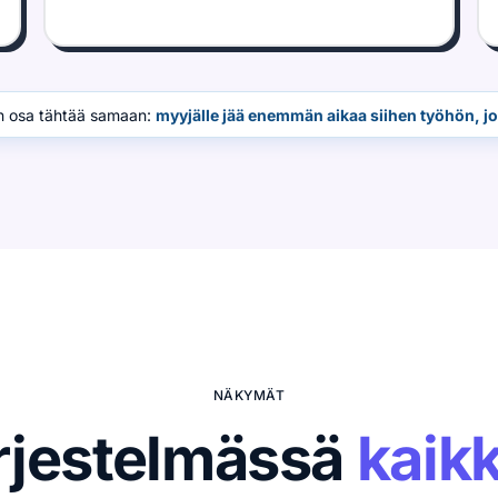
n osa tähtää samaan:
myyjälle jää enemmän aikaa siihen työhön, j
NÄKYMÄT
rjestelmässä
kaik