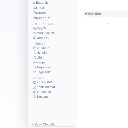
Raportit
—
Listat
Alusta
PROFSERV
Navigointi
—
YLEISKATSAUS
⌄
Myynti
Markkinointi
Web 360
TIEDOT
⌄
Yritykset
Henkilöt
Liidit
Kaupat
Tarjoukset
Segmentit
LISTAT
⌄
Yrityslistat
Kontaktilistat
Yritystieto
Tuotteet
+ Kysy Cloopilta