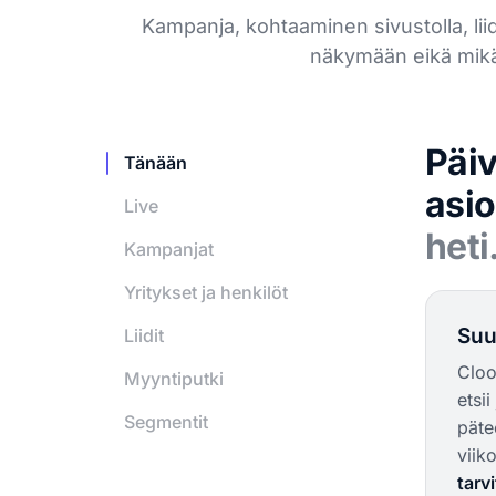
Kampanja, kohtaaminen sivustolla, liidi
näkymään eikä mikää
Päiv
Tänään
asio
Live
heti
Kampanjat
Yritykset ja henkilöt
Suu
Liidit
Cloo
Myyntiputki
etsi
Segmentit
päte
viik
tarv