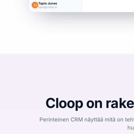
Tapio Junes
TJ
tapio@cloop.io
Cloop on rak
Perinteinen CRM näyttää mitä on tehty
hu