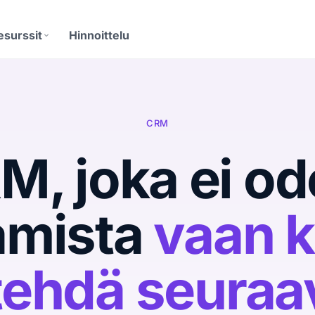
esurssit
Hinnoittelu
EISTÄ
Outbound Agent
Inbound Agent
anifesti
set
Oma viesti jokaiselle
Tunnistaa kävijän ja avaa
iksi Cloop on olemassa
vastaanottajalle
keskustelun
CRM
ra
Booking Agent
Analytiikka
voimet paikat
pat
Chat-keskustelusta myyjän
Mitä asiakashankinta
M, joka ei od
kalenteriin
maksaa
ISÄLTÖ
Seuraava siirto
logi
ssä
Kertoo mitä tehdä
estomanteinen sisältö
seuraavaksi
amista
vaan k
uutosloki
roduct moves fast
tehdä seuraa