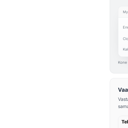
My
En
Cl
Kak
Kone 
Vaa
Vast
sama