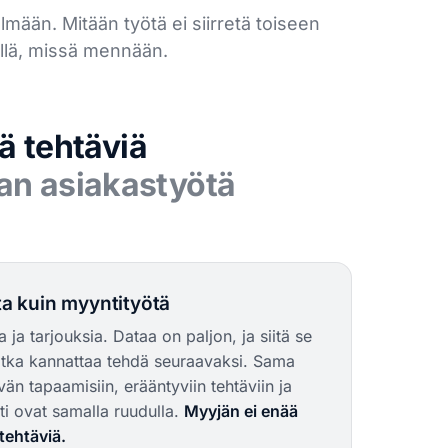
elmään. Mitään työtä ei siirretä toiseen
ellä, missä mennään.
tä tehtäviä
an asiakastyötä
a kuin myyntityötä
ja tarjouksia. Dataa on paljon, ja siitä se
 jotka kannattaa tehdä seuraavaksi. Sama
 tapaamisiin, erääntyviin tehtäviin ja
tti ovat samalla ruudulla.
Myyjän ei enää
tehtäviä.