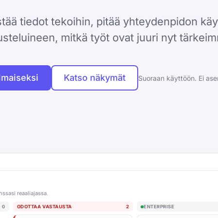
tää tiedot tekoihin, pitää yhteydenpidon käy
steluineen, mitkä työt ovat juuri nyt tärkei
ilmaiseksi
Katso näkymät
Suoraan käyttöön. Ei ase
nssasi reaaliajassa.
0
ODOTTAA VASTAUSTA
2
ENTERPRISE