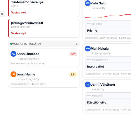
Tuntematon vierailija
Katri Salo
KS
sales
Lumitek Oy
Vastaa nyt
0
jarmo@verkkovaris.fi
lumitek.fi
Demo request
Pricing
Vastaa nyt
Ohjelmistot · 180 työntekijää · 51 min siv
VASTATTU TÄNÄÄN
6
Mari Hakala
MH
Anna Lindroos
Pohjanportti Oy
88°
AL
Nordic Freight Oy
pohjanportti.fi
Palaveri varattu · 14 min sitten
Integraatiot
Jussi Halme
Rakentaminen · 90 työntekijää · 8 min siv
61°
JH
Nordic Freight Oy
Tarjous lähetetty · 42 min sitten
Jenni Väisänen
JV
Kelotie Oy
kelotie.fi
Käyttöönotto
Rakentaminen · 60 työntekijää · 4 min siv