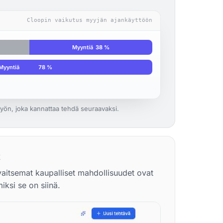
Cloopin vaikutus myyjän ajankäyttöön
Myyntiä
38 %
Myyntiä
78 %
työn, joka kannattaa tehdä seuraavaksi.
t
vaitsemat kaupalliset mahdollisuudet ovat
iksi se on siinä.