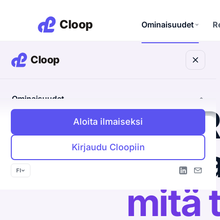
Ominaisuudet
R
M
Discovery Agent
M
Etsii teille sopivat yrityk
M
U
CRM
Ominaisuudet
A
Yritykset, ihmiset ja kau
CR
yhdessä
Aloita ilmaiseksi
S
Discovery Agent
Tietosuoja
Etsii teille sopivat yritykset
B
EU ja yksityisyys keskiö
K
kirja
Kirjaudu Cloopiin
Outbound Agent
M
Oma viesti jokaiselle vastaanottajalle
P
FI
mitä 
Inbound Agent
Tunnistaa kävijän ja avaa keskustelun
CRM