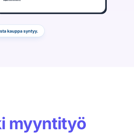
osta kauppa syntyy.
ki myyntityö