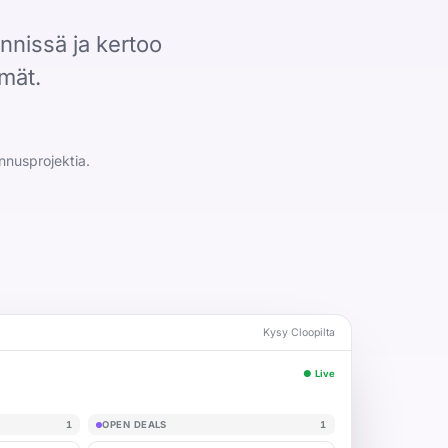
nnissä ja kertoo
mmät.
nnusprojektia.
Kysy Cloopilta
● Live
1
OPEN DEALS
1