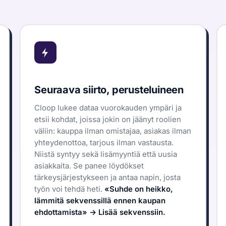
Seuraava siirto, perusteluineen
Cloop lukee dataa vuorokauden ympäri ja
etsii kohdat, joissa jokin on jäänyt roolien
väliin: kauppa ilman omistajaa, asiakas ilman
yhteydenottoa, tarjous ilman vastausta.
Niistä syntyy sekä lisämyyntiä että uusia
asiakkaita. Se panee löydökset
tärkeysjärjestykseen ja antaa napin, josta
työn voi tehdä heti.
«Suhde on heikko,
lämmitä sekvenssillä ennen kaupan
ehdottamista» → Lisää sekvenssiin.