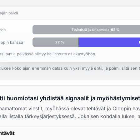
yjän päivä
nen
Etsimistä ja kirjaamista
62 %
oopin kanssa
22 %
si tuntia päivässä siirtyy hallinnosta asiakastyöhön.
lukee koko ajan enemmän dataa kuin yksi myyjä ehtii, ja poimii siitä sen 
tii huomiotasi yhdistää signaalit ja myöhästymise
aamattomat viestit, myöhässä olevat tehtävät ja Cloopin ha
lla listalla tärkeysjärjestyksessä. Jokaisen kohdalla lukee, m