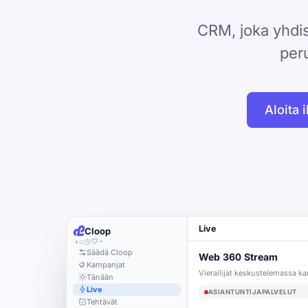
Yritykset, ihmiset ja kaupat yhdessä
CRM, joka yhdis
Booking Agent
peru
Chat-keskustelusta myyjän kalenteriin
Analytiikka
Mitä asiakashankinta maksaa
Aloita 
Tietosuoja
EU ja yksityisyys keskiössä
Seuraava siirto
Kertoo mitä tehdä seuraavaksi
Resurssit
Live
Cloop
+
⌕
◷
♡
◔
Säädä Cloop
Hinnoittelu
Web 360 Stream
Kampanjat
Vierailijat keskustelemassa ka
Tänään
Legal
Live
ASIANTUNTIJAPALVELUT
Tehtävät