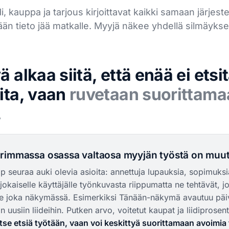
, kauppa ja tarjous kirjoittavat kaikki samaan järjest
n tieto jää matkalle. Myyjä näkee yhdellä silmäyks
ä alkaa siitä, että enää ei etsi
ita, vaan
ruvetaan suorittama
.
rimmassa osassa valtaosa myyjän työstä on muut
p seuraa auki olevia asioita: annettuja lupauksia, sopimuksia 
i jokaiselle käyttäjälle työnkuvasta riippumatta ne tehtävät,
e joka näkymässä. Esimerkiksi Tänään-näkymä avautuu päivän
on uusiin liideihin. Putken arvo, voitetut kaupat ja liidiprosen
itse etsiä työtään, vaan voi keskittyä suorittamaan avoimia 