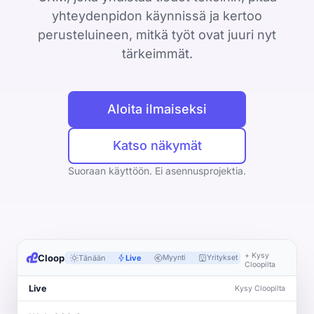
CRM
yhteydenpidon käynnissä ja kertoo
Yritykset, ihmiset ja kaupat yhdessä
perusteluineen, mitkä työt ovat juuri nyt
tärkeimmät.
Booking Agent
Chat-keskustelusta myyjän kalenteriin
Analytiikka
Aloita ilmaiseksi
Mitä asiakashankinta maksaa
Tietosuoja
Katso näkymät
EU ja yksityisyys keskiössä
Suoraan käyttöön. Ei asennusprojektia.
Seuraava siirto
Kertoo mitä tehdä seuraavaksi
Resurssit
+ Kysy
Cloop
Tänään
Live
Myynti
Yritykset
Henkilöt
Cloopilta
Hinnoittelu
Yritykset
Kysy Cloopilta
Legal