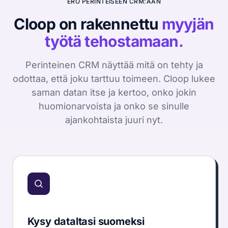
ERO PERINTEISEEN CRM:ÄÄN
kelotie.fi
Käyttöönotto
Cloop on rakennettu
myyjän
Rakentaminen · 60 työntekijää · 4 min sivustolla
työtä tehostamaan.
OPEN DEALS
1
Petri Aho
64°
Perinteinen CRM näyttää mitä on tehty ja
PA
Salmela Logistiikka
odottaa, että joku tarttuu toimeen. Cloop lukee
saman datan itse ja kertoo, onko jokin
salmelalog.fi
huomionarvoista ja onko se sinulle
Integrations
ajankohtaista juuri nyt.
Logistiikka · 240 työntekijää · 49 min sivustolla
Tuomas Lehto
52°
TL
Merivuo Trading
merivuo.fi
Hinnoittelu
Tukkukauppa · 130 työntekijää · 12 min sivustolla
Sami Koskela
44°
SK
Vireä Työterveys Oy
Kysy dataltasi suomeksi
vireatyoterveys.fi