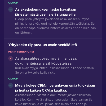
CLOOP
Asiakaskokemuksen lasku havaitaan
järjestelmästä useilla eri signaaleilla
Cloop pitää yhteyttä jokaiseen asiakkaaseen, myös
niihin, jotka eivät juuri nyt ole kenenkään työlistalla. Se
on halvin tapa huomata lähtevä asiakas ennen kuin hän
on lähtenyt.
Yrityksekn riippuvuus avainhenkilöistä
PERINTEINEN CRM
Asiakassuhteet ovat myyjän hallussa,
dokumenteissa ja sähköposteissa.
Kun avainmyyjä lähtee, asiakassuhde hiljenee samalla.
Se on yritykselle kallis riski.
CLOOP
Myyjä kokee CRM:n parantavan omia tuloksiaan
ja hoitaa kaiken CRM:n kauttaa.
Asiakassuhde, viestit ja dokumentit jäävät asiakkaan
kortille. Kun myyjä vaihtuu, seuraaja näkee saman tien
koko historian ja voi jatkaa siitä mihin edellinen jäi.