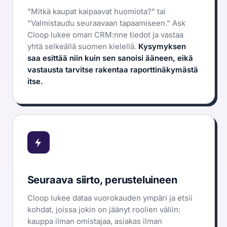
Asiakastarinat
"Mitkä kaupat kaipaavat huomiota?"
tai
Terveys · 45 työntekijää · 3 min sivustolla
"Valmistaudu seuraavaan tapaamiseen."
Ask
Cloop lukee oman CRM:nne tiedot ja vastaa
yhtä selkeällä suomen kielellä.
Kysymyksen
saa esittää niin kuin sen sanoisi ääneen, eikä
vastausta tarvitse rakentaa raporttinäkymästä
itse.
Seuraava siirto, perusteluineen
Cloop lukee dataa vuorokauden ympäri ja etsii
kohdat, joissa jokin on jäänyt roolien väliin:
kauppa ilman omistajaa, asiakas ilman