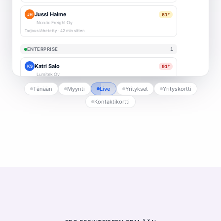
Jussi Halme
61°
JH
Nordic Freight Oy
Tarjous lähetetty · 42 min sitten
ENTERPRISE
1
Katri Salo
91°
KS
Lumitek Oy
Tänään
Myynti
Live
Yritykset
Yrityskortti
lumitek.fi
Kontaktikortti
Pricing
Ohjelmistot · 180 työntekijää · 51 min sivustolla
Mari Hakala
58°
MH
Pohjanportti Oy
pohjanportti.fi
Integraatiot
Rakentaminen · 90 työntekijää · 8 min sivustolla
Jenni Väisänen
47°
JV
Kelotie Oy