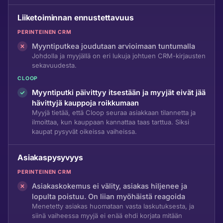
Liiketoiminnan ennustettavuus
PERINTEINEN CRM
Myyntiputkea joudutaan arvioimaan tuntumalla
Johdolla ja myyjällä on eri lukuja johtuen CRM-kirjausten
sekavuudesta.
CLOOP
Myyntiputki päivittyy itsestään ja myyjät eivät jää
hävittyjä kauppoja roikkumaan
Myyjä tietää, että Cloop seuraa asiakkaan tilannetta ja
ilmoittaa, kun kauppaan kannattaa taas tarttua. Siksi
kaupat pysyvät oikeissa vaiheissa.
Asiakaspysyvyys
PERINTEINEN CRM
Asiakaskokemus ei välity, asiakas hiljenee ja
lopulta poistuu. On liian myöhäistä reagoida
Menetetty asiakas huomataan vasta laskutuksesta, ja
siinä vaiheessa myyjä ei enää ehdi korjata mitään