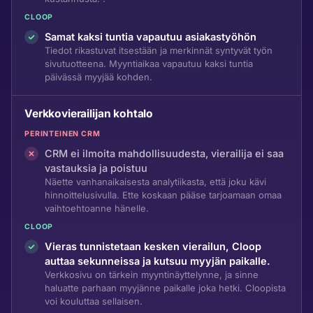
CLOOP
Samat kaksi tuntia vapautuu asiakastyöhön
Tiedot rikastuvat itsestään ja merkinnät syntyvät työn
sivutuotteena. Myyntiaikaa vapautuu kaksi tuntia
päivässä myyjää kohden.
Verkkovierailijan kohtalo
PERINTEINEN CRM
CRM ei ilmoita mahdollisuudesta, vierailija ei saa
vastauksia ja poistuu
Näette vanhanaikaisesta analytiikasta, että joku kävi
hinnoittelusivulla. Ette koskaan pääse tarjoamaan omaa
vaihtoehtoanne hänelle.
CLOOP
Vieras tunnistetaan kesken vierailun, Cloop
auttaa sekunneissa ja kutsuu myyjän paikalle.
Verkkosivu on tärkein myyntinäyttelynne, ja sinne
haluatte parhaan myyjänne paikalle joka hetki. Cloopista
voi kouluttaa sellaisen.