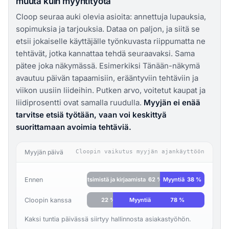
muuta kuin myyntityötä
Cloop seuraa auki olevia asioita: annettuja lupauksia,
sopimuksia ja tarjouksia. Dataa on paljon, ja siitä se
etsii jokaiselle käyttäjälle työnkuvasta riippumatta ne
tehtävät, jotka kannattaa tehdä seuraavaksi. Sama
pätee joka näkymässä. Esimerkiksi Tänään-näkymä
avautuu päivän tapaamisiin, erääntyviin tehtäviin ja
viikon uusiin liideihin. Putken arvo, voitetut kaupat ja
liidiprosentti ovat samalla ruudulla.
Myyjän ei enää
tarvitse etsiä työtään, vaan voi keskittyä
suorittamaan avoimia tehtäviä.
Myyjän päivä
Cloopin vaikutus myyjän ajankäyttöön
Ennen
Etsimistä ja kirjaamista
62 %
Myyntiä
38 %
Cloopin kanssa
22 %
Myyntiä
78 %
Kaksi tuntia päivässä siirtyy hallinnosta asiakastyöhön.