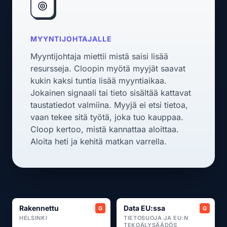
MYYNTIJOHTAJALLE
Myyntijohtaja miettii mistä saisi lisää
resursseja. Cloopin myötä myyjät saavat
kukin kaksi tuntia lisää myyntiaikaa.
Jokainen signaali tai tieto sisältää kattavat
taustatiedot valmiina. Myyjä ei etsi tietoa,
vaan tekee sitä työtä, joka tuo kauppaa.
Cloop kertoo, mistä kannattaa aloittaa.
Aloita heti ja kehitä matkan varrella.
Rakennettu
Data EU:ssa
HELSINKI
TIETOSUOJA JA EU:N
TEKOÄLYSÄÄDÖS