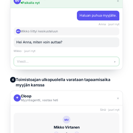
×
MV
Paikalla nyt
Haluan puhua myyjälle.
Anna · juuri nyt
Mikko liittyi keskusteluun
MV
Hei Anna, miten voin auttaa?
Mikko · juuri nyt
Viesti…
➤
Toimistoajan ulkopuolella varataan tapaamisaika
4
myyjän kanssa
Cloop
×
Myyntiagentti, vastaa heti
Sinä · juuri nyt
MV
Mikko Virtanen