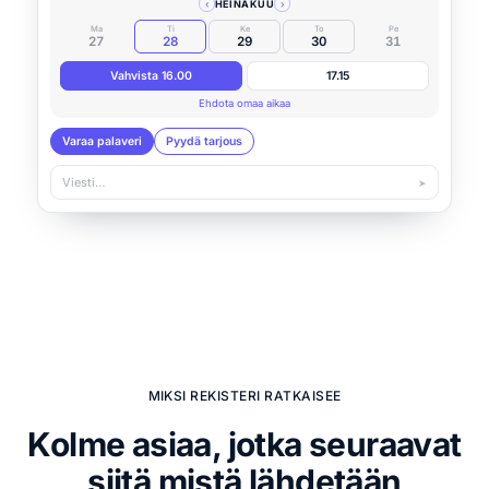
‹
HEINÄKUU
›
Ma
Ti
Ke
To
Pe
27
28
29
30
31
Vahvista 16.00
17.15
Ehdota omaa aikaa
Varaa palaveri
Pyydä tarjous
Viesti…
➤
MIKSI REKISTERI RATKAISEE
Kolme asiaa, jotka seuraavat
siitä mistä lähdetään