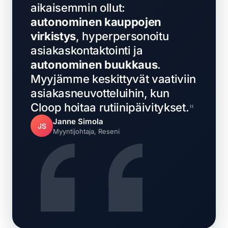
aikaisemmin ollut:
autonominen kauppojen
virkistys
, hyperpersonoitu
asiakaskontaktointi ja
autonominen buukkaus
.
Myyjämme keskittyvät vaativiin
asiakasneuvotteluihin, kun
Cloop hoitaa rutiinipäivitykset.
Janne Simola
JS
Myyntijohtaja, Reseni