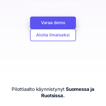
CRM
Käyttöönotto kaksi viikkoa.
Yritykset, ihmiset ja kaupat yhdessä
Booking Agent
Varaa demo
Chat-keskustelusta myyjän kalenteriin
Analytiikka
Aloita ilmaiseksi
Mitä asiakashankinta maksaa
Tietosuoja
EU ja yksityisyys keskiössä
Seuraava siirto
Kertoo mitä tehdä seuraavaksi
Resurssit
Pilottiaalto käynnistynyt
Suomessa ja
Hinnoittelu
Ruotsissa.
Legal