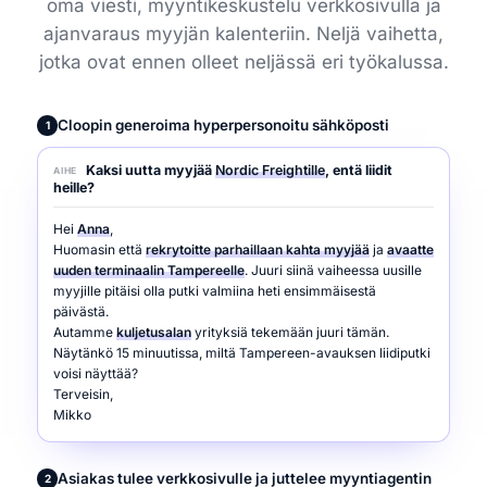
oma viesti, myyntikeskustelu verkkosivulla ja
ajanvaraus myyjän kalenteriin. Neljä vaihetta,
jotka ovat ennen olleet neljässä eri työkalussa.
Cloopin generoima hyperpersonoitu sähköposti
1
Kaksi uutta myyjää
Nordic Freightille
, entä liidit
AIHE
heille?
Hei
Anna
,
Huomasin että
rekrytoitte parhaillaan kahta myyjää
ja
avaatte
uuden terminaalin Tampereelle
. Juuri siinä vaiheessa uusille
myyjille pitäisi olla putki valmiina heti ensimmäisestä
päivästä.
Autamme
kuljetusalan
yrityksiä tekemään juuri tämän.
Näytänkö 15 minuutissa, miltä Tampereen-avauksen liidiputki
voisi näyttää?
Terveisin,
Mikko
Asiakas tulee verkkosivulle ja juttelee myyntiagentin
2