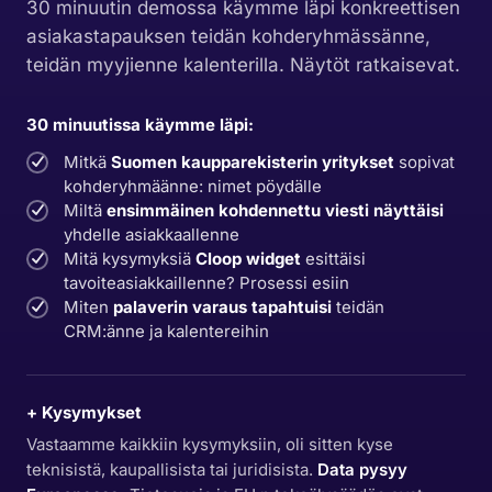
30 minuutin demossa käymme läpi konkreettisen
asiakastapauksen teidän kohderyhmässänne,
teidän myyjienne kalenterilla. Näytöt ratkaisevat.
30 minuutissa käymme läpi:
Mitkä
Suomen kaupparekisterin yritykset
sopivat
kohderyhmäänne: nimet pöydälle
Miltä
ensimmäinen kohdennettu viesti näyttäisi
yhdelle asiakkaallenne
Mitä kysymyksiä
Cloop widget
esittäisi
tavoiteasiakkaillenne? Prosessi esiin
Miten
palaverin varaus tapahtuisi
teidän
CRM:änne ja kalentereihin
+ Kysymykset
Vastaamme kaikkiin kysymyksiin, oli sitten kyse
teknisistä, kaupallisista tai juridisista.
Data pysyy