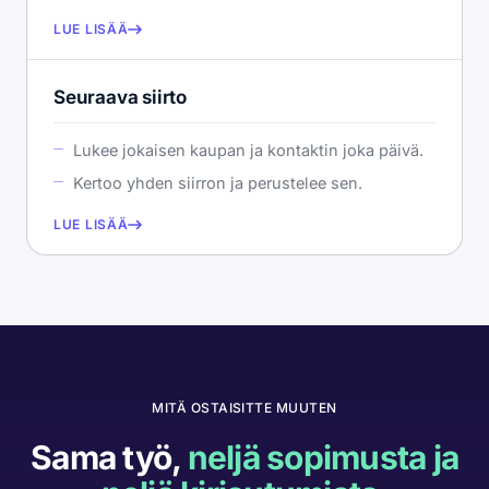
LUE LISÄÄ
Seuraava siirto
Lukee jokaisen kaupan ja kontaktin joka päivä.
Kertoo yhden siirron ja perustelee sen.
LUE LISÄÄ
MITÄ OSTAISITTE MUUTEN
Sama työ,
neljä sopimusta ja