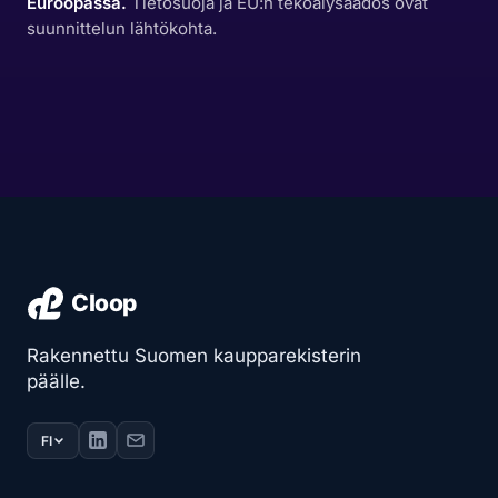
Euroopassa.
Tietosuoja ja EU:n tekoälysäädös ovat
suunnittelun lähtökohta.
Rakennettu Suomen kaupparekisterin
päälle.
FI