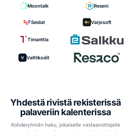
Moontalk
Reseni
Seidat
Varjosoft
Timanttia
Valttikodit
V
Yhdestä rivistä rekisterissä
palaveriin kalenterissa
Kohderyhmän haku, jokaiselle vastaanottajalle