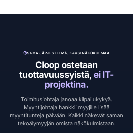
SAMA JÄRJESTELMÄ, KAKSI NÄKÖKULMAA
Cloop ostetaan
tuottavuussyistä,
ei IT-
projektina.
Toimitusjohtaja janoaa kilpailukykyä.
Myyntijohtaja hankkii myyjille lisää
myyntitunteja päivään. Kaikki näkevät saman
tekoälymyyjän omista näkökulmistaan.