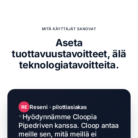
MITÄ KÄYTTÄJÄT SANOVAT
Aseta
tuottavuustavoitteet,
älä
teknologiatavoitteita.
Reseni · pilottiasiakas
RE
Hyödynnämme Cloopia
Pipedriven kanssa. Cloop antaa
meille sen, mitä meillä ei