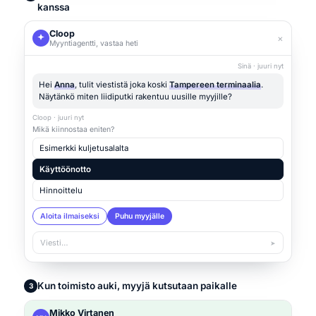
kanssa
Cloop
×
Myyntiagentti, vastaa heti
Sinä · juuri nyt
Hei
Anna
, tulit viestistä joka koski
Tampereen terminaalia
.
Näytänkö miten liidiputki rakentuu uusille myyjille?
Cloop · juuri nyt
Mikä kiinnostaa eniten?
Esimerkki kuljetusalalta
Käyttöönotto
Hinnoittelu
Aloita ilmaiseksi
Puhu myyjälle
Viesti…
➤
Kun toimisto auki, myyjä kutsutaan paikalle
3
Mikko Virtanen