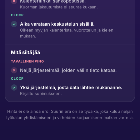
Kalenterilinkki sähköpostissa.
Kuorman jakautumista ei seuraa kukaan.
CLOOP
Aika varataan keskustelun sisällä.
Oikean myyjän kalenterista, vuorottelun ja kielen
mukaan.
Mitä siitä jää
TAVALLINEN PINO
Neljä järjestelmää, joiden väliin tieto katoaa.
CLOOP
Yksi järjestelmä, josta data lähtee mukananne.
Kirjattu sopimukseen.
Hinta ei ole ainoa ero. Suurin erä on se työaika, joka kuluu neljän
työkalun yhdistämiseen ja virheiden korjaamiseen matkan varrella.