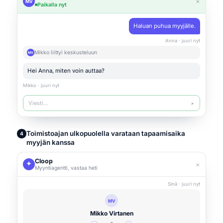
×
MV
Paikalla nyt
Haluan puhua myyjälle.
Anna · juuri nyt
Mikko liittyi keskusteluun
MV
Hei Anna, miten voin auttaa?
Mikko · juuri nyt
Viesti…
➤
Toimistoajan ulkopuolella varataan tapaamisaika
4
myyjän kanssa
Cloop
×
Myyntiagentti, vastaa heti
Sinä · juuri nyt
MV
Mikko Virtanen