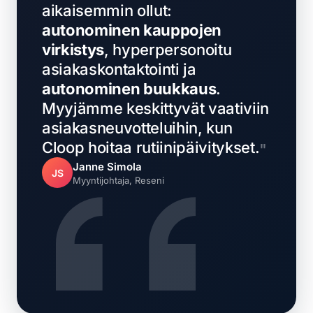
aikaisemmin ollut:
autonominen kauppojen
virkistys
, hyperpersonoitu
asiakaskontaktointi ja
autonominen buukkaus
.
Myyjämme keskittyvät vaativiin
asiakasneuvotteluihin, kun
Cloop hoitaa rutiinipäivitykset.
Janne Simola
JS
Myyntijohtaja, Reseni