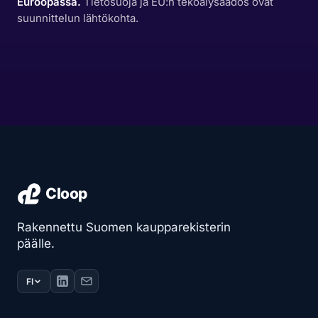
Euroopassa.
Tietosuoja ja EU:n tekoälysäädös ovat
suunnittelun lähtökohta.
Rakennettu Suomen kaupparekisterin
päälle.
FI