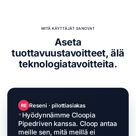
MITÄ KÄYTTÄJÄT SANOVAT
Aseta
tuottavuustavoitteet,
älä
teknologiatavoitteita.
Reseni · pilottiasiakas
RE
Hyödynnämme Cloopia
Pipedriven kanssa. Cloop antaa
meille sen, mitä meillä ei