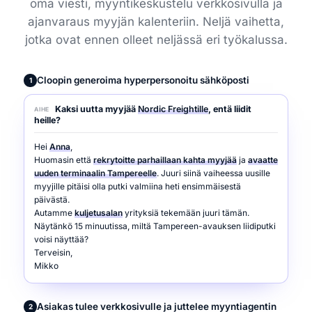
oma viesti, myyntikeskustelu verkkosivulla ja
ajanvaraus myyjän kalenteriin. Neljä vaihetta,
jotka ovat ennen olleet neljässä eri työkalussa.
Cloopin generoima hyperpersonoitu sähköposti
1
Kaksi uutta myyjää
Nordic Freightille
, entä liidit
AIHE
heille?
Hei
Anna
,
Huomasin että
rekrytoitte parhaillaan kahta myyjää
ja
avaatte
uuden terminaalin Tampereelle
. Juuri siinä vaiheessa uusille
myyjille pitäisi olla putki valmiina heti ensimmäisestä
päivästä.
Autamme
kuljetusalan
yrityksiä tekemään juuri tämän.
Näytänkö 15 minuutissa, miltä Tampereen-avauksen liidiputki
voisi näyttää?
Terveisin,
Mikko
Asiakas tulee verkkosivulle ja juttelee myyntiagentin
2