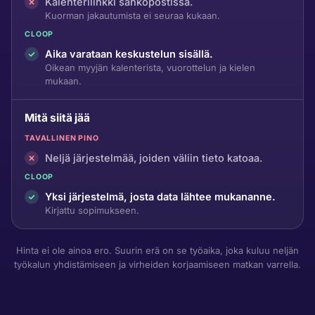
Kalenterilinkki sähköpostissa.
Kuorman jakautumista ei seuraa kukaan.
CLOOP
Aika varataan keskustelun sisällä.
Oikean myyjän kalenterista, vuorottelun ja kielen
mukaan.
Mitä siitä jää
TAVALLINEN PINO
Neljä järjestelmää, joiden väliin tieto katoaa.
CLOOP
Yksi järjestelmä, josta data lähtee mukananne.
Kirjattu sopimukseen.
Hinta ei ole ainoa ero. Suurin erä on se työaika, joka kuluu neljän
työkalun yhdistämiseen ja virheiden korjaamiseen matkan varrella.