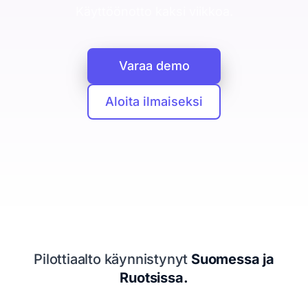
CRM
Käyttöönotto kaksi viikkoa.
Yritykset, ihmiset ja kaupat yhdessä
Booking Agent
Varaa demo
Chat-keskustelusta myyjän kalenteriin
Analytiikka
Aloita ilmaiseksi
Mitä asiakashankinta maksaa
Tietosuoja
EU ja yksityisyys keskiössä
Seuraava siirto
Kertoo mitä tehdä seuraavaksi
Resurssit
Pilottiaalto käynnistynyt
Suomessa ja
Hinnoittelu
Ruotsissa.
Legal