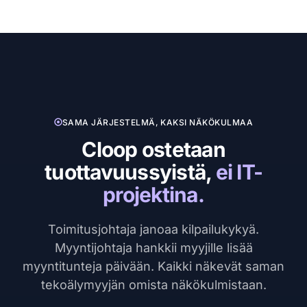
SAMA JÄRJESTELMÄ, KAKSI NÄKÖKULMAA
Cloop ostetaan
tuottavuussyistä,
ei IT-
projektina.
Toimitusjohtaja janoaa kilpailukykyä.
Myyntijohtaja hankkii myyjille lisää
myyntitunteja päivään. Kaikki näkevät saman
tekoälymyyjän omista näkökulmistaan.