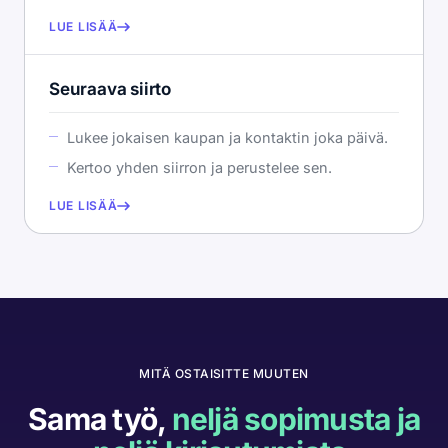
LUE LISÄÄ
Seuraava siirto
Lukee jokaisen kaupan ja kontaktin joka päivä.
Kertoo yhden siirron ja perustelee sen.
LUE LISÄÄ
MITÄ OSTAISITTE MUUTEN
Sama työ,
neljä sopimusta ja