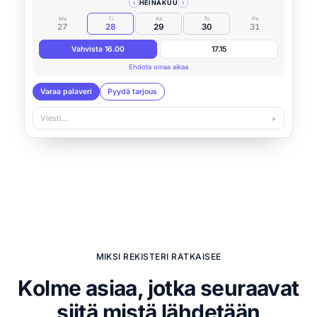
‹
HEINÄKUU
›
Ma
Ti
Ke
To
Pe
27
28
29
30
31
Vahvista 16.00
17.15
Ehdota omaa aikaa
Varaa palaveri
Pyydä tarjous
Viesti…
➤
MIKSI REKISTERI RATKAISEE
Kolme asiaa, jotka seuraavat
siitä mistä lähdetään