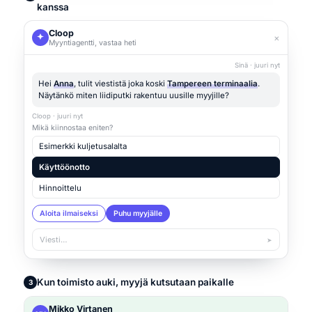
kanssa
Cloop
×
Myyntiagentti, vastaa heti
Sinä · juuri nyt
Hei
Anna
, tulit viestistä joka koski
Tampereen terminaalia
.
Näytänkö miten liidiputki rakentuu uusille myyjille?
Cloop · juuri nyt
Mikä kiinnostaa eniten?
Esimerkki kuljetusalalta
Käyttöönotto
Hinnoittelu
Aloita ilmaiseksi
Puhu myyjälle
Viesti…
➤
Kun toimisto auki, myyjä kutsutaan paikalle
3
Mikko Virtanen