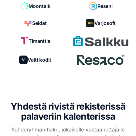
Moontalk
Reseni
Seidat
Varjosoft
Timanttia
Valttikodit
V
Yhdestä rivistä rekisterissä
palaveriin kalenterissa
Kohderyhmän haku, jokaiselle vastaanottajalle