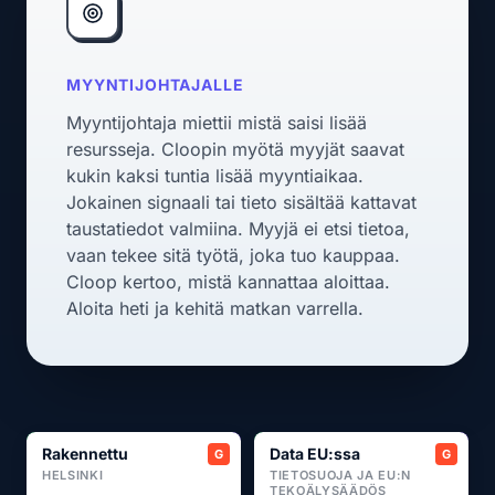
MYYNTIJOHTAJALLE
Myyntijohtaja miettii mistä saisi lisää
resursseja. Cloopin myötä myyjät saavat
kukin kaksi tuntia lisää myyntiaikaa.
Jokainen signaali tai tieto sisältää kattavat
taustatiedot valmiina. Myyjä ei etsi tietoa,
vaan tekee sitä työtä, joka tuo kauppaa.
Cloop kertoo, mistä kannattaa aloittaa.
Aloita heti ja kehitä matkan varrella.
Rakennettu
Data EU:ssa
HELSINKI
TIETOSUOJA JA EU:N
TEKOÄLYSÄÄDÖS