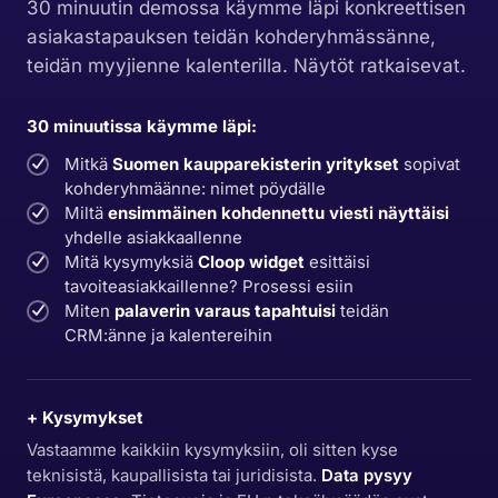
30 minuutin demossa käymme läpi konkreettisen
asiakastapauksen teidän kohderyhmässänne,
teidän myyjienne kalenterilla. Näytöt ratkaisevat.
30 minuutissa käymme läpi:
Mitkä
Suomen kaupparekisterin yritykset
sopivat
kohderyhmäänne: nimet pöydälle
Miltä
ensimmäinen kohdennettu viesti näyttäisi
yhdelle asiakkaallenne
Mitä kysymyksiä
Cloop widget
esittäisi
tavoiteasiakkaillenne? Prosessi esiin
Miten
palaverin varaus tapahtuisi
teidän
CRM:änne ja kalentereihin
+ Kysymykset
Vastaamme kaikkiin kysymyksiin, oli sitten kyse
teknisistä, kaupallisista tai juridisista.
Data pysyy