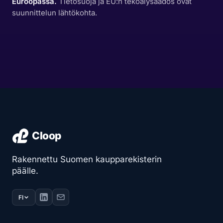
Euroopassa.
Tietosuoja ja EU:n tekoälysäädös ovat
suunnittelun lähtökohta.
Rakennettu Suomen kaupparekisterin
päälle.
FI