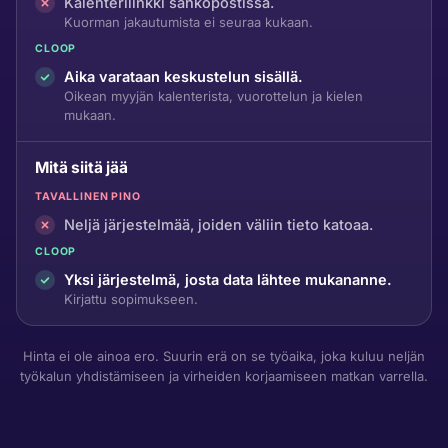
Kalenterilinkki sähköpostissa.
Kuorman jakautumista ei seuraa kukaan.
CLOOP
Aika varataan keskustelun sisällä.
Oikean myyjän kalenterista, vuorottelun ja kielen
mukaan.
Mitä siitä jää
TAVALLINEN PINO
Neljä järjestelmää, joiden väliin tieto katoaa.
CLOOP
Yksi järjestelmä, josta data lähtee mukananne.
Kirjattu sopimukseen.
Hinta ei ole ainoa ero. Suurin erä on se työaika, joka kuluu neljän
työkalun yhdistämiseen ja virheiden korjaamiseen matkan varrella.