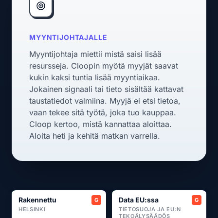
MYYNTIJOHTAJALLE
Myyntijohtaja miettii mistä saisi lisää
resursseja. Cloopin myötä myyjät saavat
kukin kaksi tuntia lisää myyntiaikaa.
Jokainen signaali tai tieto sisältää kattavat
taustatiedot valmiina. Myyjä ei etsi tietoa,
vaan tekee sitä työtä, joka tuo kauppaa.
Cloop kertoo, mistä kannattaa aloittaa.
Aloita heti ja kehitä matkan varrella.
Rakennettu
Data EU:ssa
HELSINKI
TIETOSUOJA JA EU:N
TEKOÄLYSÄÄDÖS