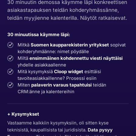
30 minuutin demossa käymme läpi konkreettisen
asiakastapauksen teidän kohderyhmässänne,
teidän myyjienne kalenterilla. Näytöt ratkaisevat.
30 minuutissa käymme läpi:
Mitkä
Suomen kaupparekisterin yritykset
sopivat
kohderyhmäänne: nimet pöydälle
Miltä
ensimmäinen kohdennettu viesti näyttäisi
yhdelle asiakkaallenne
Mitä kysymyksiä
Cloop widget
esittäisi
tavoiteasiakkaillenne? Prosessi esiin
Miten
palaverin varaus tapahtuisi
teidän
CRM:änne ja kalentereihin
+ Kysymykset
Vastaamme kaikkiin kysymyksiin, oli sitten kyse
teknisistä, kaupallisista tai juridisista.
Data pysyy