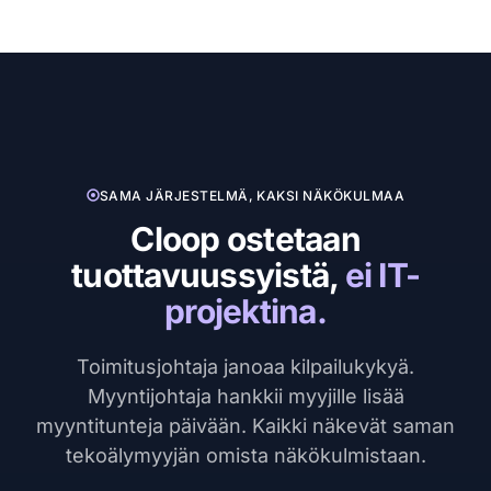
SAMA JÄRJESTELMÄ, KAKSI NÄKÖKULMAA
Cloop ostetaan
tuottavuussyistä,
ei IT-
projektina.
Toimitusjohtaja janoaa kilpailukykyä.
Myyntijohtaja hankkii myyjille lisää
myyntitunteja päivään. Kaikki näkevät saman
tekoälymyyjän omista näkökulmistaan.