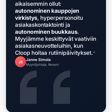
aikaisemmin ollut:
autonominen kauppojen
virkistys
, hyperpersonoitu
asiakaskontaktointi ja
autonominen buukkaus
.
Myyjämme keskittyvät vaativiin
asiakasneuvotteluihin, kun
Cloop hoitaa rutiinipäivitykset.
Janne Simola
JS
Myyntijohtaja, Reseni