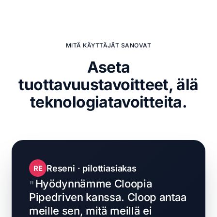
MITÄ KÄYTTÄJÄT SANOVAT
Aseta
tuottavuustavoitteet,
älä
teknologiatavoitteita.
Reseni · pilottiasiakas
RE
Hyödynnämme Cloopia
Pipedriven kanssa. Cloop antaa
meille sen, mitä meillä ei