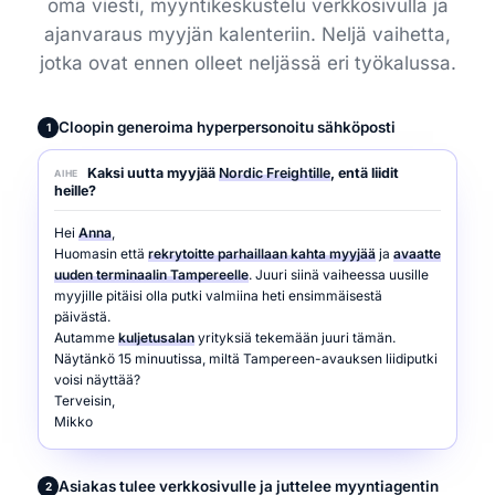
oma viesti, myyntikeskustelu verkkosivulla ja
ajanvaraus myyjän kalenteriin. Neljä vaihetta,
jotka ovat ennen olleet neljässä eri työkalussa.
Cloopin generoima hyperpersonoitu sähköposti
1
Kaksi uutta myyjää
Nordic Freightille
, entä liidit
AIHE
heille?
Hei
Anna
,
Huomasin että
rekrytoitte parhaillaan kahta myyjää
ja
avaatte
uuden terminaalin Tampereelle
. Juuri siinä vaiheessa uusille
myyjille pitäisi olla putki valmiina heti ensimmäisestä
päivästä.
Autamme
kuljetusalan
yrityksiä tekemään juuri tämän.
Näytänkö 15 minuutissa, miltä Tampereen-avauksen liidiputki
voisi näyttää?
Terveisin,
Mikko
Asiakas tulee verkkosivulle ja juttelee myyntiagentin
2