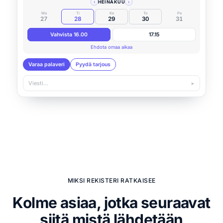
‹
HEINÄKUU
›
Ma
Ti
Ke
To
Pe
27
28
29
30
31
Vahvista 16.00
17.15
Ehdota omaa aikaa
Varaa palaveri
Pyydä tarjous
Viesti…
➤
MIKSI REKISTERI RATKAISEE
Kolme asiaa, jotka seuraavat
siitä mistä lähdetään