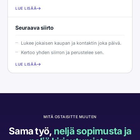
LUE LISÄÄ
Seuraava siirto
Lukee jokaisen kaupan ja kontaktin joka päivä.
Kertoo yhden siirron ja perustelee sen.
LUE LISÄÄ
MITÄ OSTAISITTE MUUTEN
Sama työ,
neljä sopimusta ja