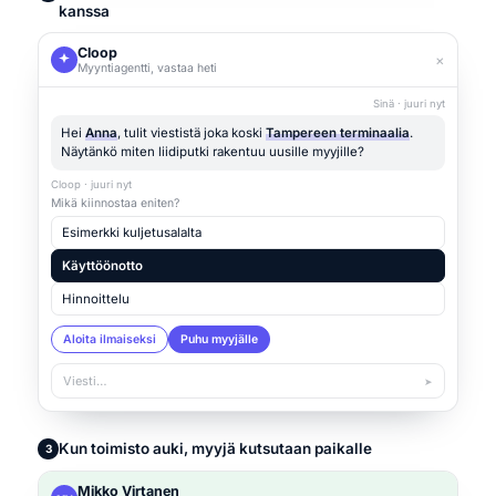
kanssa
Cloop
×
Myyntiagentti, vastaa heti
Sinä · juuri nyt
Hei
Anna
, tulit viestistä joka koski
Tampereen terminaalia
.
Näytänkö miten liidiputki rakentuu uusille myyjille?
Cloop · juuri nyt
Mikä kiinnostaa eniten?
Esimerkki kuljetusalalta
Käyttöönotto
Hinnoittelu
Aloita ilmaiseksi
Puhu myyjälle
Viesti…
➤
Kun toimisto auki, myyjä kutsutaan paikalle
3
Mikko Virtanen