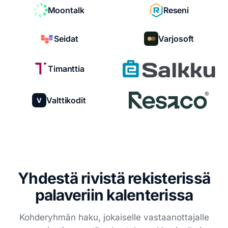
Moontalk
Reseni
Seidat
Varjosoft
Timanttia
Valttikodit
V
Yhdestä rivistä rekisterissä
palaveriin kalenterissa
Kohderyhmän haku, jokaiselle vastaanottajalle