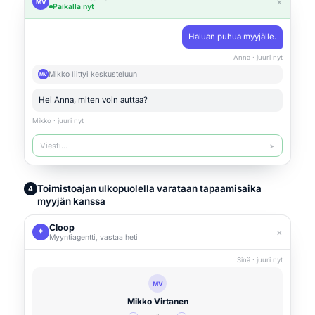
×
MV
Paikalla nyt
Haluan puhua myyjälle.
Anna · juuri nyt
Mikko liittyi keskusteluun
MV
Hei Anna, miten voin auttaa?
Mikko · juuri nyt
Viesti…
➤
Toimistoajan ulkopuolella varataan tapaamisaika
4
myyjän kanssa
Cloop
×
Myyntiagentti, vastaa heti
Sinä · juuri nyt
MV
Mikko Virtanen