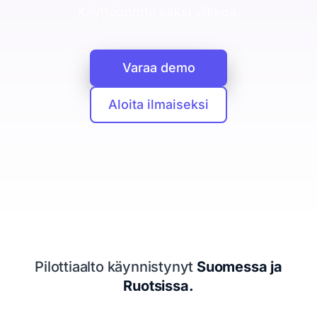
CRM
Käyttöönotto kaksi viikkoa.
Yritykset, ihmiset ja kaupat yhdessä
Booking Agent
Varaa demo
Chat-keskustelusta myyjän kalenteriin
Analytiikka
Aloita ilmaiseksi
Mitä asiakashankinta maksaa
Tietosuoja
EU ja yksityisyys keskiössä
Seuraava siirto
Kertoo mitä tehdä seuraavaksi
Resurssit
Pilottiaalto käynnistynyt
Suomessa ja
Hinnoittelu
Ruotsissa.
Legal